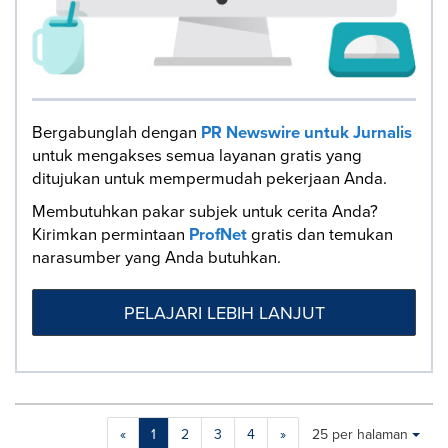
Bergabunglah dengan
PR Newswire untuk Jurnalis
untuk mengakses semua layanan gratis yang
ditujukan untuk mempermudah pekerjaan Anda.
Membutuhkan pakar subjek untuk cerita Anda?
Kirimkan permintaan
ProfNet
gratis dan temukan
narasumber yang Anda butuhkan.
PELAJARI LEBIH LANJUT
Making
Items per page:
«
1
2
3
4
»
25 per halaman
a