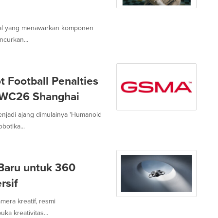
lobal yang menawarkan komponen
ncurkan...
ootball Penalties
 MWC26 Shanghai
di ajang dimulainya 'Humanoid
botika...
Baru untuk 360
rsif
amera kreatif, resmi
a kreativitas...