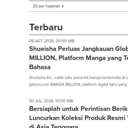
Making
Items per page:
25 per halaman
a
selection
with
Terbaru
these
dropdown
will
06 AGT, 2026, 20:00 WIB
cause
Shueisha Perluas Jangkauan Glo
content
on
MILLION, Platform Manga yang T
this
Bahasa
page
to
Shueisha Inc., salah satu penerbit manga terkemuka di
change.
News
peluncuran MANGA MILLION, platform digital baru yang t
listings
will
update
30 JUL, 2026, 10:00 WIB
as
Bersiaplah untuk Perintisan Ber
each
Luncurkan Koleksi Produk Resmi "
option
is
di Asia Tenggara