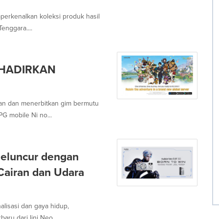
erkenalkan koleksi produk hasil
enggara....
 HADIRKAN
n dan menerbitkan gim bermutu
G mobile Ni no...
Meluncur dengan
Cairan dan Udara
isasi dan gaya hidup,
ru dari lini Neo...