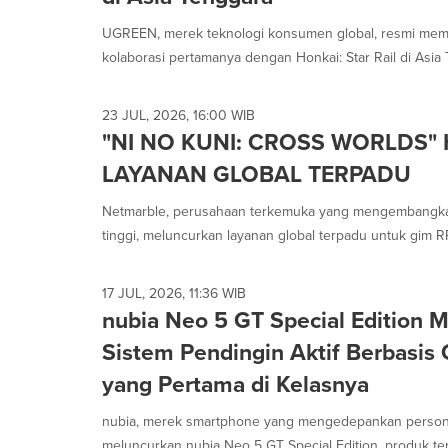
selected.
UGREEN, merek teknologi konsumen global, resmi memp
kolaborasi pertamanya dengan Honkai: Star Rail di Asia T
23 JUL, 2026, 16:00 WIB
"NI NO KUNI: CROSS WORLDS"
LAYANAN GLOBAL TERPADU
Netmarble, perusahaan terkemuka yang mengembangka
tinggi, meluncurkan layanan global terpadu untuk gim RP
17 JUL, 2026, 11:36 WIB
nubia Neo 5 GT Special Edition 
Sistem Pendingin Aktif Berbasis 
yang Pertama di Kelasnya
nubia, merek smartphone yang mengedepankan personal
meluncurkan nubia Neo 5 GT Special Edition, produk terba