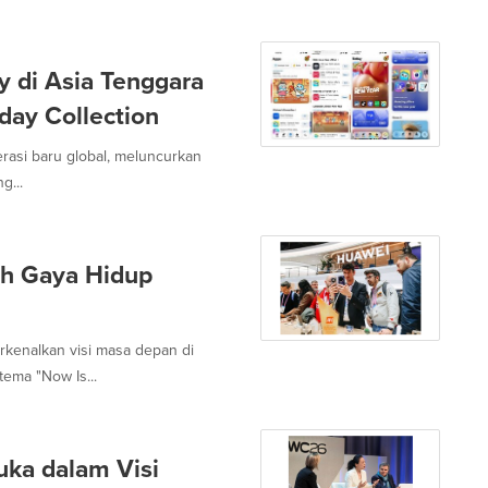
 di Asia Tenggara
day Collection
erasi baru global, meluncurkan
g...
ah Gaya Hidup
rkenalkan visi masa depan di
ema "Now Is...
ka dalam Visi