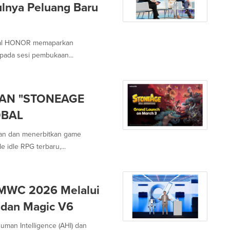
ulnya Peluang Baru
obal HONOR memaparkan
pada sesi pembukaan...
KAN "STONEAGE
OBAL
an dan menerbitkan game
 idle RPG terbaru,...
 MWC 2026 Melalui
 dan Magic V6
an Intelligence (AHI) dan