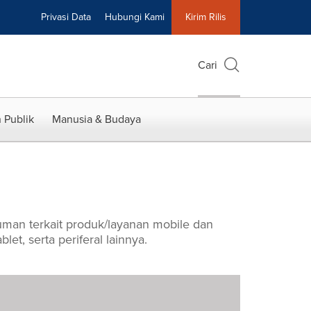
Privasi Data
Hubungi Kami
Kirim Rilis
Cari
 Publik
Manusia & Budaya
uman terkait produk/layanan mobile dan
et, serta periferal lainnya.