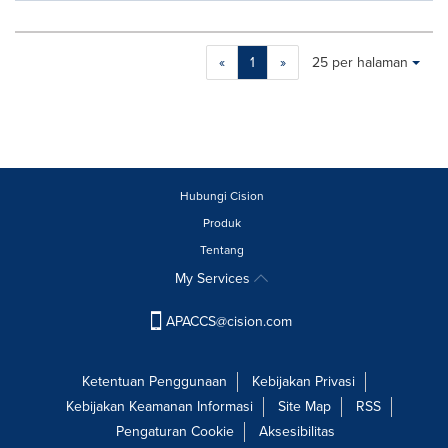
Making
Items per page:
«
1
»
25 per halaman
a
selection
with
these
dropdown
will
cause
Hubungi Cision
content
Produk
on
Tentang
this
page
My Services
to
change.
APACCS@cision.com
News
listings
will
Ketentuan Penggunaan
Kebijakan Privasi
update
Kebijakan Keamanan Informasi
Site Map
RSS
as
Pengaturan Cookie
Aksesibilitas
each