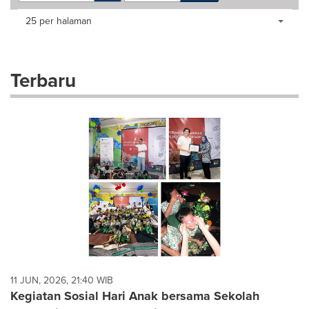
Making
Items per page:
25 per halaman
a
selection
with
these
Terbaru
dropdown
will
cause
content
on
this
page
to
change.
News
listings
will
update
as
each
11 JUN, 2026, 21:40 WIB
option
Kegiatan Sosial Hari Anak bersama Sekolah
is