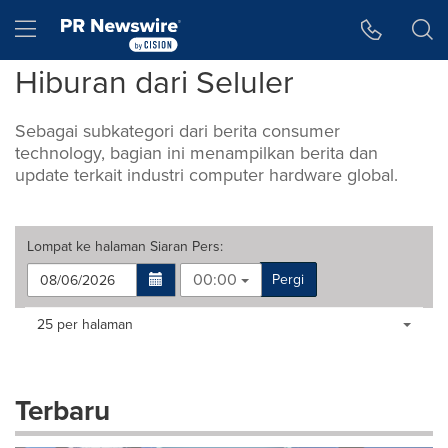
Accessibility Statement
Skip Navigation
Hamburger menu
Hiburan dari Seluler
Sebagai subkategori dari berita consumer
technology, bagian ini menampilkan berita dan
update terkait industri computer hardware global.
Lompat ke halaman
Siaran Pers
:
00:00
Pergi
Making
Items per page:
25 per halaman
a
selection
with
these
Terbaru
dropdown
will