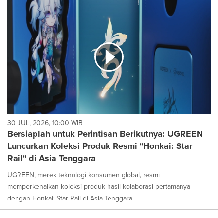
cause
content
on
this
page
to
change.
News
listings
will
update
as
each
30 JUL, 2026, 10:00 WIB
option
Bersiaplah untuk Perintisan Berikutnya: UGREEN
is
Luncurkan Koleksi Produk Resmi "Honkai: Star
selected.
Rail" di Asia Tenggara
UGREEN, merek teknologi konsumen global, resmi
memperkenalkan koleksi produk hasil kolaborasi pertamanya
dengan Honkai: Star Rail di Asia Tenggara....