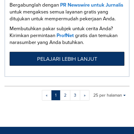
Bergabunglah dengan
PR Newswire untuk Jurnalis
untuk mengakses semua layanan gratis yang
ditujukan untuk mempermudah pekerjaan Anda.
Membutuhkan pakar subjek untuk cerita Anda?
Kirimkan permintaan
ProfNet
gratis dan temukan
narasumber yang Anda butuhkan.
PELAJARI LEBIH LANJUT
Making
Items per page:
«
1
2
3
»
25 per halaman
a
selection
with
these
dropdown
will