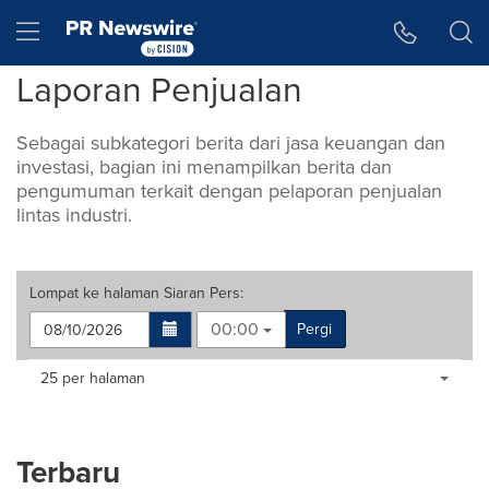
Accessibility Statement
Skip Navigation
Hamburger menu
Laporan Penjualan
Sebagai subkategori berita dari jasa keuangan dan
investasi, bagian ini menampilkan berita dan
pengumuman terkait dengan pelaporan penjualan
lintas industri.
Lompat ke halaman
Siaran Pers
:
00:00
Pergi
Making
Items per page:
25 per halaman
a
selection
with
these
Terbaru
dropdown