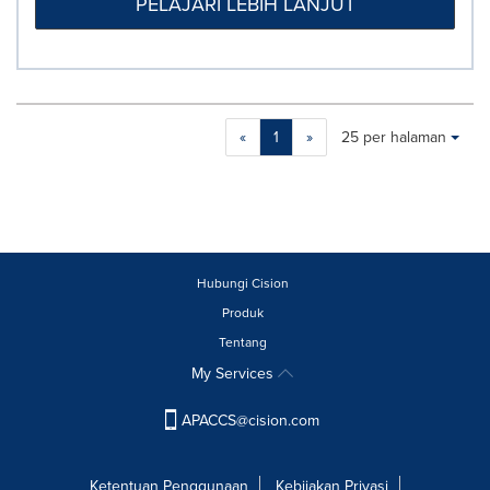
PELAJARI LEBIH LANJUT
Making
Items per page:
«
1
»
25 per halaman
a
selection
with
these
dropdown
will
cause
Hubungi Cision
content
Produk
on
Tentang
this
page
My Services
to
change.
APACCS@cision.com
News
listings
will
Ketentuan Penggunaan
Kebijakan Privasi