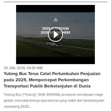
will
cause
content
on
this
page
to
change.
News
listings
will
update
as
each
29 JAN, 2026, 06:56 WIB
option
Yutong Bus Terus Catat Pertumbuhan Penjualan
is
pada 2025, Mempercepat Perkembangan
selected.
Transportasi Publik Berkelanjutan di Dunia
Yutong Bus ("Yutong", SHA: 600066), produsen kendaraan niaga
global, mencatat kinerja operasional yang stabil dan berkelanjutan
sepanjang 2025....