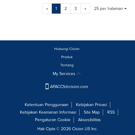
Making
Items per page:
«
1
2
3
»
25 per halaman
a
selection
with
these
dropdown
will
cause
Hubungi Cision
content
Produk
on
Tentang
this
page
My Services
to
change.
APACCS@cision.com
News
listings
will
Ketentuan Penggunaan
Kebijakan Privasi
update
Kebijakan Keamanan Informasi
Site Map
RSS
as
Pengaturan Cookie
Aksesibilitas
each
option
Hak Cipta © 2026 Cision US Inc.
is