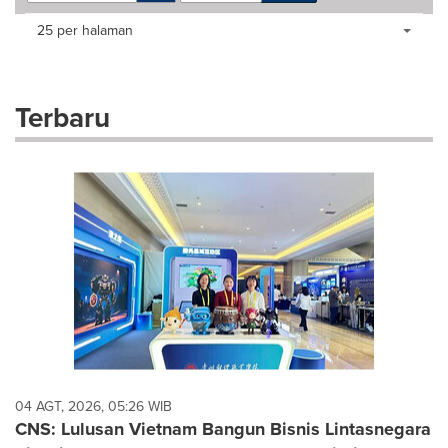
Making
Items per page:
25 per halaman
a
selection
with
these
Terbaru
dropdown
will
cause
content
on
this
page
to
change.
News
listings
will
update
as
each
04 AGT, 2026, 05:26 WIB
option
CNS: Lulusan Vietnam Bangun Bisnis Lintasnegara
is