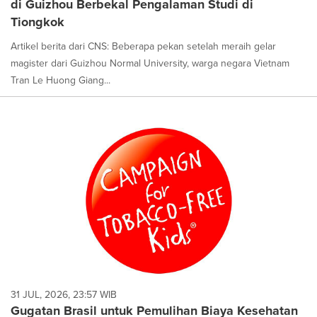
di Guizhou Berbekal Pengalaman Studi di
selected.
Tiongkok
Artikel berita dari CNS: Beberapa pekan setelah meraih gelar
magister dari Guizhou Normal University, warga negara Vietnam
Tran Le Huong Giang...
31 JUL, 2026, 23:57 WIB
Gugatan Brasil untuk Pemulihan Biaya Kesehatan