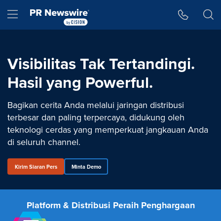
Accessibility Statement
Skip Navigation
Hamburger menu
Visibilitas Tak Tertandingi.
Hasil yang Powerful.
Bagikan cerita Anda melalui jaringan distribusi
terbesar dan paling terpercaya, didukung oleh
teknologi cerdas yang memperkuat jangkauan Anda
di seluruh channel.
Kirim Siaran Pers
Minta Demo
Platform & Distribusi Peraih Penghargaan