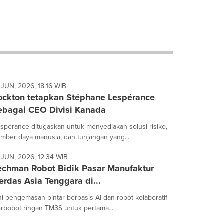
 JUN, 2026, 18:16 WIB
ockton tetapkan Stéphane Lespérance
ebagai CEO Divisi Kanada
spérance ditugaskan untuk menyediakan solusi risiko,
mber daya manusia, dan tunjangan yang...
 JUN, 2026, 12:34 WIB
echman Robot Bidik Pasar Manufaktur
erdas Asia Tenggara di...
ni pengemasan pintar berbasis AI dan robot kolaboratif
rbobot ringan TM3S untuk pertama...