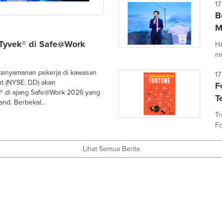
17
B
M
 Tyvek® di Safe@Work
HA
mi
 kenyamanan pekerja di kawasan
17
t (NYSE: DD) akan
F
k® di ajang Safe@Work 2026 yang
T
nd. Berbekal...
Tr
Fo
Lihat Semua Berita