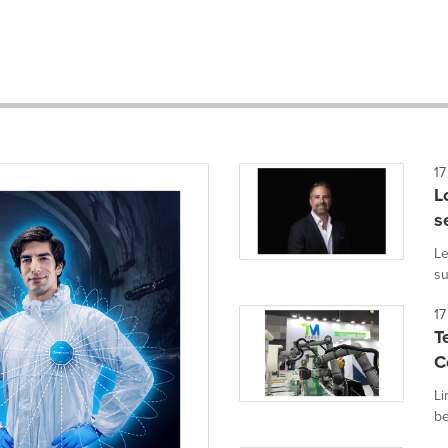
17
L
s
Le
su
17
T
C
Li
be