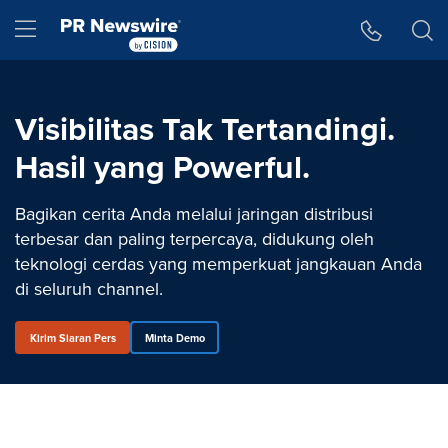
Accessibility Statement
Skip Navigation
Hamburger menu
Visibilitas Tak Tertandingi.
Hasil yang Powerful.
Bagikan cerita Anda melalui jaringan distribusi
terbesar dan paling terpercaya, didukung oleh
teknologi cerdas yang memperkuat jangkauan Anda
di seluruh channel.
Kirim Siaran Pers
Minta Demo