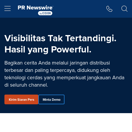
Accessibility Statement
Skip Navigation
Hamburger menu
Visibilitas Tak Tertandingi.
Hasil yang Powerful.
Bagikan cerita Anda melalui jaringan distribusi
terbesar dan paling terpercaya, didukung oleh
teknologi cerdas yang memperkuat jangkauan Anda
di seluruh channel.
Kirim Siaran Pers
Minta Demo