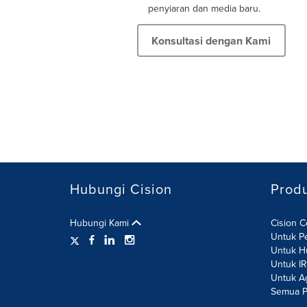
penyiaran dan media baru.
Konsultasi dengan Kami
Hubungi Cision
Prod
Hubungi Kami
Cision 
Untuk P
Untuk H
Untuk I
Untuk A
Semua P