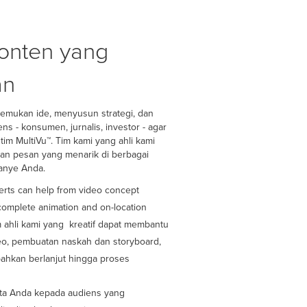
onten yang
an
mukan ide, menyusun strategi, dan
s - konsumen, jurnalis, investor - agar
tim MultiVu™. Tim kami yang ahli kami
n pesan yang menarik di berbagai
panye Anda.
erts can help from video concept
complete animation and on-location
m ahli kami yang kreatif dapat membantu
o, pembuatan naskah dan storyboard,
bahkan berlanjut hingga proses
ta Anda kepada audiens yang