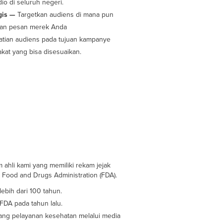
io di seluruh negeri.
egis —
Targetkan audiens di mana pun
kan pesan merek Anda
atian audiens pada tujuan kampanye
kat yang bisa disesuaikan.
n
ahli kami yang memiliki rekam jejak
 Food and Drugs Administration (FDA).
ebih dari 100 tahun.
FDA pada tahun lalu.
dang pelayanan kesehatan melalui media