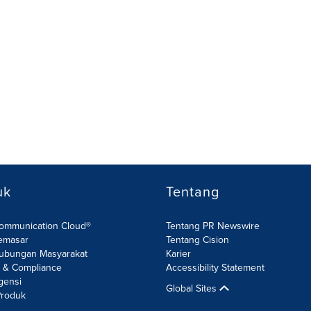
uk
Tentang
Communication Cloud®
Tentang PR Newswire
emasar
Tentang Cision
ubungan Masyarakat
Karier
R & Compliance
Accessibility Statement
gensi
Global Sites
roduk