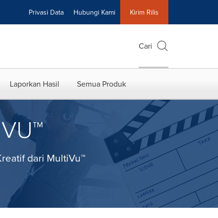
Privasi Data
Hubungi Kami
Kirim Rilis
Cari
Laporkan Hasil
Semua Produk
IVU™
eatif dari MultiVu™