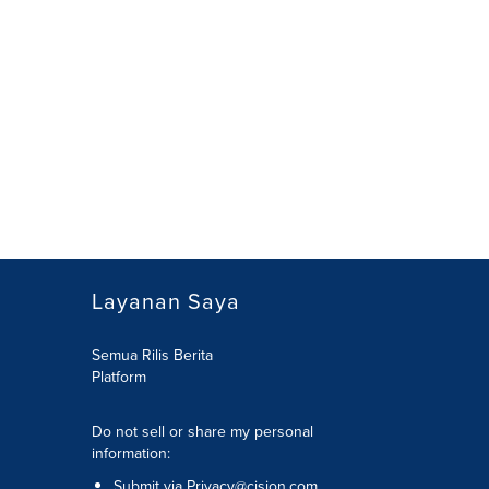
Layanan Saya
Semua Rilis Berita
Platform
Do not sell or share my personal
information:
Submit via
Privacy@cision.com