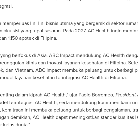
grasi.
memperluas lini-lini bisnis utama yang bergerak di sektor rumah s
dan akuisisi yang tepat sasaran. Pada 2027, AC Health ingin meni
an 1.150 apotek di Filipina.
 yang berfokus di
Asia
, ABC Impact mendukung AC Health dengan
nggulan klinis dan inovasi layanan kesehatan di Filipina. Set
ok, dan
Vietnam
, ABC Impact membuka peluang untuk berbagi p
del layanan kesehatan terintegrasi AC Health di Filipina.
nting dalam kiprah AC Health," ujar
Paolo Borromeo
,
President
el terintegrasi AC Health, serta mendukung komitmen kami un
a, kemitraan ini membuka peluang untuk berbagi pengalaman, tra
Dengan demikian, AC Health dapat meningkatkan standar kualitas 
 kelas dunia."