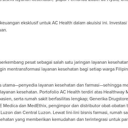
keuangan eksklusif untuk AC Health dalam akuisisi ini. Investa
uan.
 berkembang pesat sebagai salah satu jaringan layanan kesehata
ingin mentransformasi layanan kesehatan bagi setiap warga Filipin
snis utama—penyedia layanan kesehatan dan farmasi—sehingga m
anan kesehatan. Portofolio AC Health terdiri atas Healthway Me
 pasien, serta rumah sakit berfasilitas lengkap; Generika Drugsto
 Medica dan MedEthix, pengimpor dan distributor obat-obatan t
uzon dan Central Luzon. Lewat lini-lini bisnis farmasi, rumah sak
atan yang memberikan kemudahan dan terintegrasi untuk para p