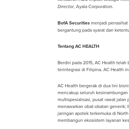
Director
, Ayala Corporation.
BofA Securities
menjadi penasihat 
bergantung pada syarat dan ketent
Tentang AC HEALTH
Berdiri pada 2015, AC Health telah
terintegrasi di Filipina. AC Health 
AC Health bergerak di dua lini bi
mencakup seluruh kesinambungan lay
multispesialisasi, pusat rawat jalan
menawarkan obat-obatan generik; IE
jaringan apotek terkemuka di North L
membangun ekosistem layanan keseh