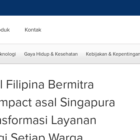
oduk
Kontak
eknologi
Gaya Hidup & Kesehatan
Kebijakan & Kepentingan
 Filipina Bermitra
mpact asal Singapura
nsformasi Layanan
i Setiap Warga