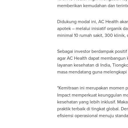
memberikan kemudahan dan terinte
Didukung modal ini, AC Health akan 
apotek – melalui inisiatif organik 
minimal 10 rumah sakit, 300 klinik, d
Sebagai investor berdampak positif
agar AC Health dapat membangun keu
layanan kesehatan di
India
, Tiongk
masa mendatang guna melengkapi mo
"Kemitraan ini merupakan momen pe
Impact memperkuat keunggulan mod
kesehatan yang lebih inklusif. Mak
praktik terbaik di tingkat global. 
efisiensi operasional menuju standar