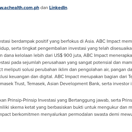
ww.achealth.com.ph
dan
LinkedIn
.
stasi berdampak positif yang berfokus di
Asia
. ABC Impact memb
dup, serta tingkat pengembalian investasi yang telah disesuaika
 dana kelolaan lebih dari
US$ 900
juta, ABC Impact menerapkan 
vestasi pada sejumlah perusahaan yang sangat potensial dan ma
ct meliputi solusi perubahan iklim dan pengolahan air, pangan d
nklusi keuangan dan digital. ABC Impact merupakan bagian dari
emasek Trust, Temasek, Asian Development Bank, serta investor i
n Prinsip-Prinsip Investasi yang Bertanggung jawab, serta Pri
iliki skema ketat yang berbasiskan bukti untuk mengukur dan 
BC Impact berkomitmen menyalurkan permodalan swasta demi me