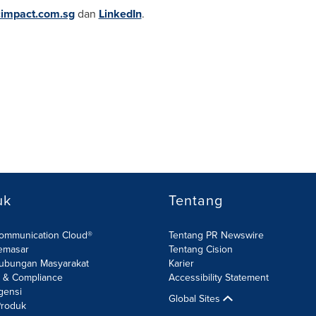
cimpact.com.sg
dan
LinkedIn
.
uk
Tentang
Communication Cloud®
Tentang PR Newswire
emasar
Tentang Cision
ubungan Masyarakat
Karier
R & Compliance
Accessibility Statement
gensi
Global Sites
roduk