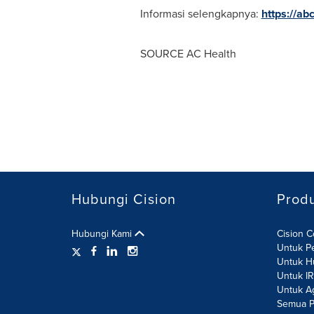
Informasi selengkapnya:
https://ab
SOURCE AC Health
Hubungi Cision
Prod
Hubungi Kami
Cision 
Untuk P
Untuk H
Untuk I
Untuk A
Semua P