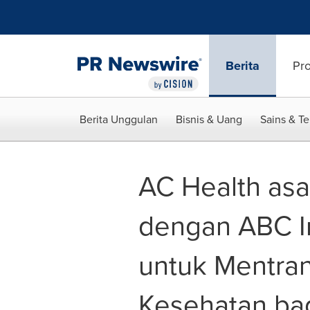
Accessibility Statement
Skip Navigation
Berita
Pr
Berita Unggulan
Bisnis & Uang
Sains & T
AC Health asal
dengan ABC I
untuk Mentra
Kesehatan bag