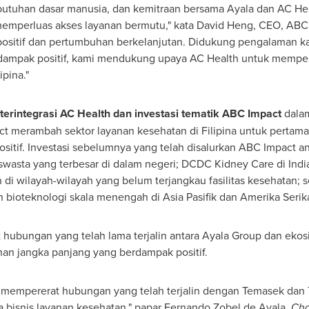
utuhan dasar manusia, dan kemitraan bersama Ayala dan AC He
mperluas akses layanan bermutu," kata
David Heng
, CEO, ABC 
ositif dan pertumbuhan berkelanjutan. Didukung pengalaman ka
berdampak positif, kami mendukung upaya AC Health untuk mempe
ipina."
 terintegrasi AC Health dan investasi tematik ABC Impact
dalam
ct merambah sektor layanan kesehatan di Filipina untuk pertama
sitif. Investasi sebelumnya yang telah disalurkan ABC Impact an
k swasta yang terbesar di dalam negeri; DCDC Kidney Care di
Indi
 di wilayah-wilayah yang belum terjangkau fasilitas kesehatan; se
bioteknologi skala menengah di Asia Pasifik dan Amerika Serika
at hubungan yang telah lama terjalin antara Ayala Group dan e
n jangka panjang yang berdampak positif.
mempererat hubungan yang telah terjalin dengan Temasek dan 
 bisnis layanan kesehatan," papar
Fernando Zobel de Ayala
,
Cha