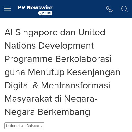
Accessibility Statement
Skip Navigation
Hamburger menu
AI Singapore dan United
Nations Development
Programme Berkolaborasi
guna Menutup Kesenjangan
Digital & Mentransformasi
Masyarakat di Negara-
Negara Berkembang
Indonesia - Bahasa