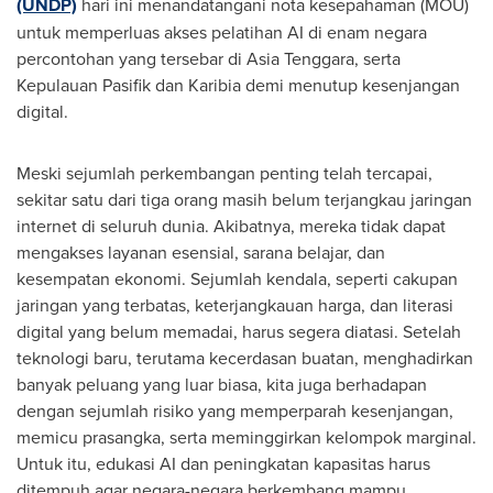
(UNDP)
hari ini menandatangani nota kesepahaman (MOU)
untuk memperluas akses pelatihan
AI di
enam negara
percontohan yang tersebar di
Asia Tenggara
, serta
Kepulauan Pasifik dan Karibia demi menutup kesenjangan
digital.
Meski sejumlah perkembangan penting telah tercapai,
sekitar satu dari tiga orang masih belum terjangkau jaringan
internet di seluruh dunia. Akibatnya, mereka tidak dapat
mengakses layanan esensial, sarana belajar, dan
kesempatan ekonomi. Sejumlah kendala, seperti cakupan
jaringan yang terbatas, keterjangkauan harga, dan literasi
digital yang belum memadai, harus segera diatasi. Setelah
teknologi baru, terutama kecerdasan buatan, menghadirkan
banyak peluang yang luar biasa, kita juga berhadapan
dengan sejumlah risiko yang memperparah kesenjangan,
memicu prasangka, serta meminggirkan kelompok marginal.
Untuk itu, edukasi AI dan peningkatan kapasitas harus
ditempuh agar negara-negara berkembang mampu