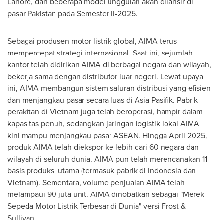
Lahore
, dan beberapa model unggulan akan dilansir di
pasar
Pakistan
pada Semester II-2025.
Sebagai produsen motor listrik global, AIMA terus
mempercepat strategi internasional. Saat ini, sejumlah
kantor telah didirikan
AIMA di
berbagai negara dan wilayah,
bekerja sama dengan distributor luar negeri. Lewat upaya
ini, AIMA membangun sistem saluran distribusi yang efisien
dan menjangkau pasar secara luas di Asia Pasifik. Pabrik
perakitan di
Vietnam
juga telah beroperasi, hampir dalam
kapasitas penuh, sedangkan jaringan logistik lokal AIMA
kini mampu menjangkau pasar ASEAN. Hingga
April 2025
,
produk AIMA telah diekspor ke lebih dari 60 negara dan
wilayah di seluruh dunia. AIMA pun telah merencanakan 11
basis produksi utama (termasuk pabrik di
Indonesia
dan
Vietnam
). Sementara, volume penjualan AIMA telah
melampaui 90 juta unit. AIMA dinobatkan sebagai "Merek
Sepeda Motor Listrik Terbesar di Dunia" versi Frost &
Sullivan.