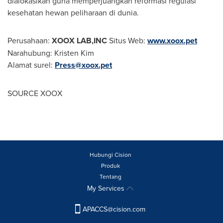
dialokasikan guna memperjuangkan reformasi regulasi
kesehatan hewan peliharaan di dunia.
Perusahaan:
XOOX LAB,INC
Situs Web:
www.xoox.pet
Narahubung:
Kristen Kim
Alamat surel:
Press@xoox.pet
SOURCE XOOX
Hubungi Cision
Produk
Tentang
My Services
APACCS@cision.com