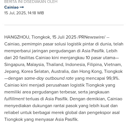
BERITA INI DISEDIAKAN OLEH
Cainiao
15 Jul, 2025, 14:18 WIB
HANGZHOU
, Tiongkok, 15 Juli 2025 /PRNewswire/ --
Cainiao, pemimpin pasar solusi logistik pintar di dunia, telah
memperbarui jaringan pergudangan di Asia Pasifik. Lebih
dari 20 fasilitas Cainiao kini menjangkau 10 pasar utama—
Singapura,
Malaysia
,
Thailand
,
Indonesia
, Filipina,
Vietnam
,
Jepang, Korea Selatan,
Australia
, dan
Hong Kong
, Tiongkok
—dengan
same-day outbound rate
yang mencapai 99,9%.
Cainiao kini menjadi perusahaan logistik Tiongkok yang
memiliki area pergudangan terbesar, serta jangkauan
fulfillment
terluas di Asia Pasifik. Dengan demikian, Cainiao
menyediakan dukungan rantai pasok yang lebih kuat dan
reliabel untuk berbagai merek global dan pengekspor asal
Tiongkok yang menyasar Asia Pasifik.