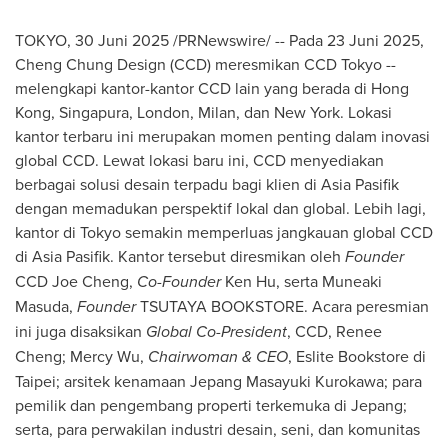
TOKYO
, 30 Juni 2025 /PRNewswire/ -- Pada 23 Juni 2025,
Cheng Chung Design (CCD) meresmikan CCD Tokyo --
melengkapi kantor-kantor CCD lain yang berada di
Hong
Kong
, Singapura,
London
,
Milan
, dan
New York
. Lokasi
kantor terbaru ini merupakan momen penting dalam inovasi
global CCD. Lewat lokasi baru ini, CCD menyediakan
berbagai solusi desain terpadu bagi klien di Asia Pasifik
dengan memadukan perspektif lokal dan global. Lebih lagi,
kantor di
Tokyo
semakin memperluas jangkauan global CCD
di Asia Pasifik. Kantor tersebut diresmikan oleh
Founder
CCD Joe Cheng,
Co-Founder
Ken Hu
, serta
Muneaki
Masuda
,
Founder
TSUTAYA BOOKSTORE. Acara peresmian
ini juga disaksikan
Global
Co-President
, CCD, Renee
Cheng;
Mercy Wu
,
Chairwoman & CEO
, Eslite Bookstore di
Taipei
; arsitek kenamaan Jepang Masayuki Kurokawa; para
pemilik dan pengembang properti terkemuka di Jepang;
serta, para perwakilan industri desain, seni, dan komunitas