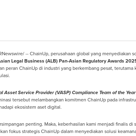
Newswire/ -- ChainUp, perusahaan global yang menyediakan solu
sian Legal Business (ALB) Pan-Asian Regulatory Awards 202
n peran ChainUp di industri yang berkembang pesat, terutama k
lasi.
al Asset Service Provider (VASP) Compliance Team of the Year
minasi tersebut melambangkan komitmen ChainUp pada infrastr
hadapi ekosistem aset digital.
ersimpangan penting. Maka, keberhasilan kami menjadi finalis d
kan fokus strategis ChainUp dalam menyediakan solusi keamana