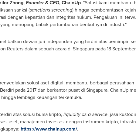
ailor Zhong,
Founder & CEO
, ChainUp
. "
Solusi
kami membantu b
iksaan sanksi (
sanctions screening
) hingga pemberantasan kejah
asi dengan kepastian dan integritas hukum. Pengakuan ini terwu
yang menopang babak pertumbuhan berikutnya di industri."
libatkan dewan juri independen yang terdiri atas pemimpin senio
 Reuters dalam sebuah acara di Singapura pada
18 September
enyediakan solusi aset digital, membantu berbagai perusahaan
erdiri pada 2017 dan berkantor pusat di Singapura, ChainUp me
3 hingga lembaga keuangan terkemuka.
rdiri atas solusi bursa kripto,
liquidity as-a-service
, jasa kustod
isasi aset, manajemen investasi dengan instrumen kripto, infrast
engkapnya:
https://www.chainup.com/
.