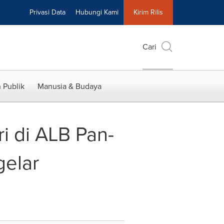
Privasi Data
Hubungi Kami
Kirim Rilis
Cari
 Publik
Manusia & Budaya
i di ALB Pan-
gelar