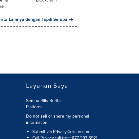
er &
Blockchain
nik
erita Lainnya dengan Topik Serupa
Layanan Saya
Semua Rilis Berita
Platform
Do not sell or share my personal
information:
Submit via
Privacy@cision.com
Call Privacy toll-free: 877-297-8921