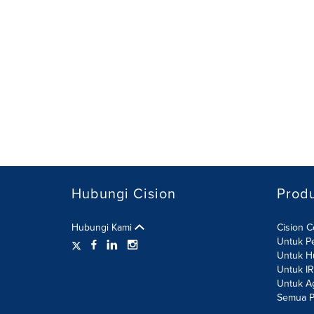
Hubungi Cision
Prod
Hubungi Kami
Cision 
Untuk P
Untuk H
Untuk I
Untuk A
Semua P