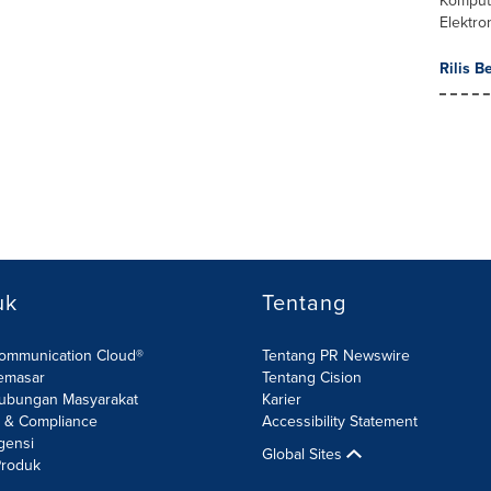
Komput
Elektro
Rilis B
uk
Tentang
Communication Cloud®
Tentang PR Newswire
emasar
Tentang Cision
ubungan Masyarakat
Karier
R & Compliance
Accessibility Statement
gensi
Global Sites
roduk