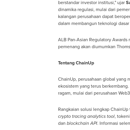
berstandar investor institusi," ujar
S
dinamika regulasi, mulai dari pemer
kalangan perusahaan dapat beroper
dalam membangun teknologi dasar 
ALB Pan-Asian Regulatory Awards me
pemenang akan diumumkan Thomson
Tentang ChainUp
ChainUp, perusahaan global yang m
ekosistem yang terus berkembang. B
ragam, mulai dari perusahaan Web
Rangkaian solusi lengkap ChainUp te
crypto tracing analytics tool
, token
dan
blockchain API
. Informasi sel