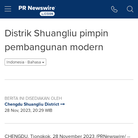
Accessibility Statement
Skip Navigation
Hamburger menu
Distrik Shuangliu pimpin
pembangunan modern
Indonesia - Bahasa
BERITA INI DISEDIAKAN OLEH
Chengdu Shuangliu District
28 Nov, 2023, 20:29 WIB
CHENGDU
, Tiongkok,
28 November 2023
/PRNewswire/ --