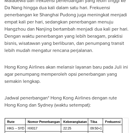
Maladewa dan frekuensi penerbangan yang lebih tinggi ke
Da Nang
hingga dua kali dalam satu hari. Frekuensi
penerbangan ke Shanghai Pudong juga meningkat menjadi
empat kali per hari, sedangkan penerbangan menuju
Hangzhou
dan
Nanjing
bertambah menjadi dua kali per hari.
Dengan waktu penerbangan yang lebih beragam, praktisi
bisnis, wisatawan yang berliburan, dan penumpang transit
lebih mudah mengatur rencana perjalanan.
Hong Kong Airlines akan melansir layanan baru pada Juli ini
agar penumpang memperoleh opsi penerbangan yang
semakin lengkap.
Jadwal penerbangan* Hong Kong Airlines dengan rute
Hong Kong
dan Sydney (waktu setempat):
Rute
Nomor Penerbangan
Keberangkatan
Tiba
Frekuensi
HKG – SYD
HX017
22:25
09:50+1