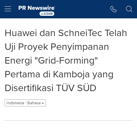
Accessibility Statement
Skip Navigation
Hamburger menu
Huawei dan SchneiTec Telah
Uji Proyek Penyimpanan
Energi "Grid-Forming"
Pertama di Kamboja yang
Disertifikasi TÜV SÜD
Indonesia - Bahasa