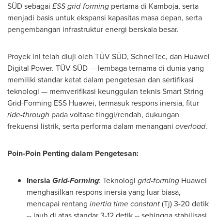
SÜD sebagai
ESS
grid-forming
pertama di Kamboja, serta
menjadi basis untuk ekspansi kapasitas masa depan, serta
pengembangan infrastruktur energi berskala besar.
Proyek ini telah diuji oleh TÜV SÜD, SchneiTec, dan Huawei
Digital Power. TÜV SÜD — lembaga ternama di dunia yang
memiliki standar ketat dalam pengetesan dan sertifikasi
teknologi — memverifikasi keunggulan teknis Smart String
Grid-Forming ESS Huawei, termasuk respons inersia, fitur
ride-through
pada voltase tinggi/rendah, dukungan
frekuensi listrik, serta performa dalam menangani
overload
.
Poin-Poin Penting dalam Pengetesan:
Inersia
Grid-Forming
: Teknologi
grid-forming
Huawei
menghasilkan respons inersia yang luar biasa,
mencapai rentang
inertia time constant
(Tj) 3-20 detik
-- jauh di atas standar 3-12 detik -- sehingga stabilisasi