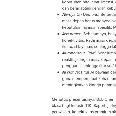
kebutuhan pita lebar, latensi
dan beradaptasi dengan kebu
A
lways On Demand:
Berbeda d
masa depan harus menyediakan
kebutuhan layanan spesifik. 
A
ssurance
: Sebelumnya, bany
konektivitas. Pada masa depan
fluktuasi layanan, sehingga la
A
utonomous O&M
: Sebelumn
reaktif, jaringan masa depan
pengguna sehingga fitur
self
A
I Native
: Fitur AI bawaan d
guna mempercepat kehadiran j
meningkatkan kinerja perangk
Menutup presentasinya,
Bob Chen
biasa bagi industri TIK. Seperti ja
pariwisata, konektivitas premium 