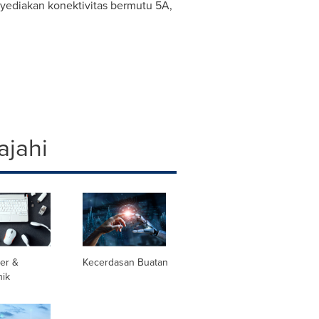
nyediakan konektivitas bermutu 5A,
ajahi
er &
Kecerdasan Buatan
nik