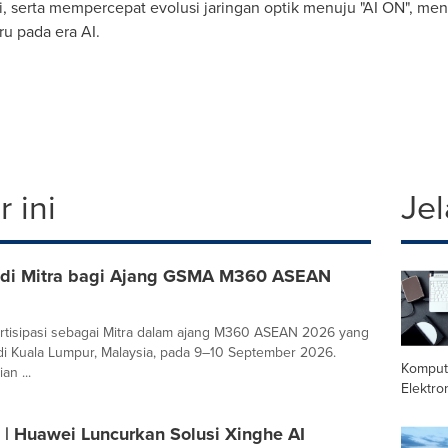
i, serta mempercepat evolusi jaringan optik menuju "
AI ON
", me
u pada era AI.
 ini
Jel
di Mitra bagi Ajang GSMA M360 ASEAN
rtisipasi sebagai Mitra dalam ajang M360 ASEAN 2026 yang
i Kuala Lumpur, Malaysia, pada 9–10 September 2026.
Komput
an ...
Elektro
| Huawei Luncurkan Solusi Xinghe AI