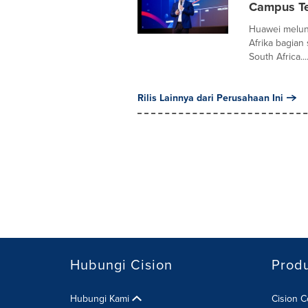
Campus Te
Huawei melun
Afrika bagian
South Africa...
Rilis Lainnya dari Perusahaan Ini
Hubungi Cision
Prod
Hubungi Kami
Cision 