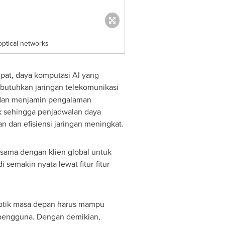
optical networks
empat, daya komputasi AI yang
mbutuhkan jaringan telekomunikasi
, dan menjamin pengalaman
ik sehingga penjadwalan daya
nan dan efisiensi jaringan meningkat.
 sama dengan klien global untuk
di semakin nyata lewat fitur-fitur
 optik masa depan harus mampu
h pengguna. Dengan demikian,