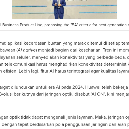
 Business Product Line, proposing the "5A" criteria for next-generation 
utama: aplikasi kecerdasan buatan yang marak ditemui di setiap t
 bawaan (
AI native
) menjadi bagian dari keseharian. Tren ini me
layanan seluler, menyediakan konektivitas yang berbeda-beda
ngan telekomunikasi harus menghadirkan konektivitas determinist
efisien. Lebih lagi, fitur AI harus terintegrasi agar kualitas laya
arget diluncurkan untuk era AI pada 2024, Huawei telah bekerja
lusi berikutnya dari jaringan optik, disebut "
AI ON
", kini menja
ngan optik tidak dapat mengenali jenis layanan. Maka, jaringan
an dengan tepat berdasarkan pola penggunaan jaringan dan ara