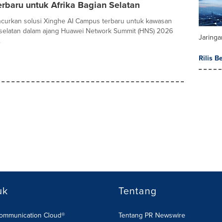
rbaru untuk Afrika Bagian Selatan
curkan solusi Xinghe AI Campus terbaru untuk kawasan
 selatan dalam ajang Huawei Network Summit (HNS) 2026
Jaringa
.
Rilis B
uk
Tentang
Communication Cloud®
Tentang PR Newswire