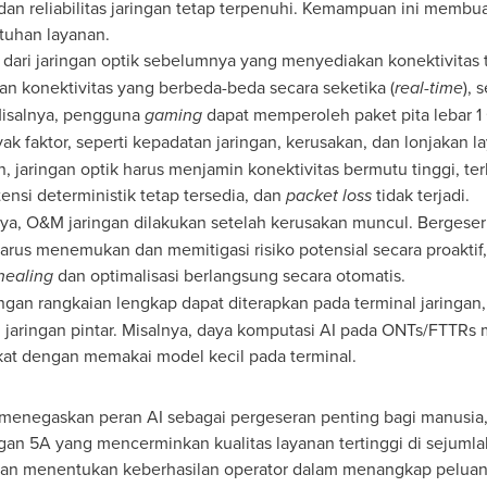
, dan reliabilitas jaringan tetap terpenuhi. Kemampuan ini membua
tuhan layanan.
ari jaringan optik sebelumnya yang menyediakan konektivitas ta
 konektivitas yang berbeda-beda secara seketika (
real-time
), 
Misalnya, pengguna
gaming
dapat memperoleh paket pita lebar 1 
ak faktor, seperti kepadatan jaringan, kerusakan, dan lonjakan 
, jaringan optik harus menjamin konektivitas bermutu tinggi, ter
tensi deterministik tetap tersedia, dan
packet loss
tidak terjadi.
ya, O&M jaringan dilakukan setelah kerusakan muncul. Bergeser 
 harus menemukan dan memitigasi risiko potensial secara proakt
-healing
dan optimalisasi berlangsung secara otomatis.
engan rangkaian lengkap dapat diterapkan pada terminal jaringa
aringan pintar. Misalnya, daya komputasi AI pada ONTs/FTTRs me
at dengan memakai model kecil pada terminal.
menegaskan peran AI sebagai pergeseran penting bagi manusia,
ringan 5A yang mencerminkan kualitas layanan tertinggi di sejumla
akan menentukan keberhasilan operator dalam menangkap pelua