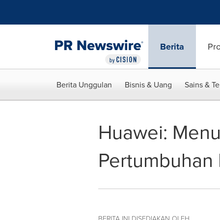
Accessibility Statement
Skip Navigation
Berita
Pr
Berita Unggulan
Bisnis & Uang
Sains & T
Huawei: Menu
Pertumbuhan 
BERITA INI DISEDIAKAN OLEH