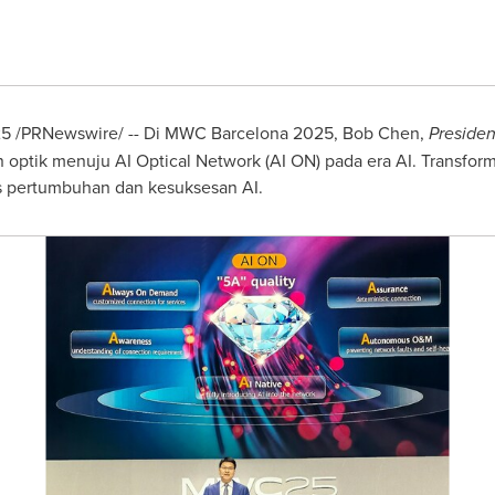
025 /PRNewswire/ -- Di MWC Barcelona 2025,
Bob Chen
,
Presiden
n optik menuju AI Optical Network (
AI ON
) pada era AI. Transfor
s pertumbuhan dan kesuksesan AI.