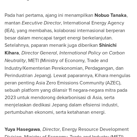
Pada hari pertama, ajang ini menampilkan
Nobuo Tanaka
,
mantan
Executive Director
, International Energy Agency
(IEA), yang membahas, kolaborasi internasional berperan
besar dalam mencapai target energi berkelanjutan.
Setelahnya, paparan menarik juga diberikan
Shinichi
Kihara
,
Director General
,
International Policy on Carbon
Neutrality
, METI (Ministry of Economy, Trade and
Industry/Kementerian Perekonomian, Perdagangan, dan
Perindustrian Jepang). Lewat paparannya, Kihara mengulas
peran penting Asia Zero Emissions Community (AZEC),
sebuah platform yang dilansir 11 negara-negara mitra pada
2023 untuk mendorong dekarbonisasi di
Asia
, serta
menjelaskan dedikasi Jepang dalam efisiensi industri,
pertumbuhan ekonomi, serta ketahanan energi.
Yuya Hasegawa
,
Director
, Energy Resource Development
Division, Ministry of Economy, Trade and Industry (METI),