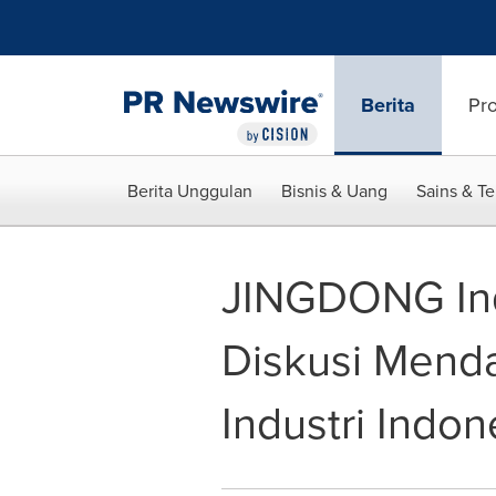
Accessibility Statement
Skip Navigation
Berita
Pr
Berita Unggulan
Bisnis & Uang
Sains & T
JINGDONG Ind
Diskusi Mend
Industri Indon