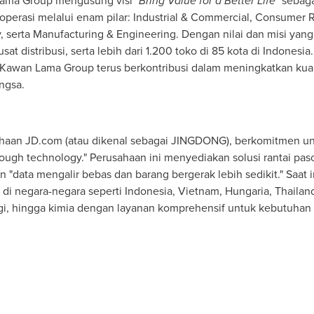
 Lama Group mengusung visi
"Bring Value for a Better Life"
sebaga
perasi melalui enam pilar: Industrial & Commercial, Consumer R
y, serta Manufacturing & Engineering. Dengan nilai dan misi ya
at distribusi, serta lebih dari 1.200 toko di 85 kota di
Indonesia
 Kawan Lama Group terus berkontribusi dalam meningkatkan kual
ngsa.
haan JD.com (atau dikenal sebagai JINGDONG), berkomitmen untu
hrough technology." Perusahaan ini menyediakan solusi rantai paso
 "data mengalir bebas dan barang bergerak lebih sedikit." Saat 
 di negara-negara seperti
Indonesia
,
Vietnam
, Hungaria,
Thailan
rgi, hingga kimia dengan layanan komprehensif untuk kebutuhan i