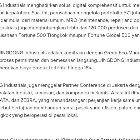
 Industrials menghadirkan solusi digital komprehensif untuk m
kepatuhan. Saat ini, perusahaan mengelola portofolio 57,1 juta 
ar mulai dari material umum, MRO (maintenance, repair and opera
strials juga menghubungkan lebih dari 120.000 produsen dan m
usahaan Fortune 500 Tiongkok maupun Fortune Global 500 yang
i JINGDONG Industrials adalah kemitraan dengan Green Eco-Man
asi proses permintaan dan pemesanan langsung, JINGDONG Industri
nekan biaya produk tertentu hingga 18%.
Industrials juga menggelar Partner Conference di
Jakarta
denga
peralatan industri, kemasan, dan komponen mekanis. Acara ini diha
 SATA, dan ZEBRA, yang menandatangani perjanjian kerja sama 
sebut bertujuan membangun rantai pasok yang efisien, patuh, dan
ok yang beroperasi di pasar lokal.