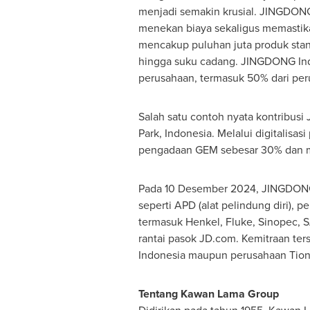
menjadi semakin krusial. JINGDONG
menekan biaya sekaligus memastikan 
mencakup puluhan juta produk stand
hingga suku cadang. JINGDONG Indu
perusahaan, termasuk 50% dari per
Salah satu contoh nyata kontribus
Park,
Indonesia
. Melalui digitalis
pengadaan GEM sebesar 30% dan me
Pada 10 Desember 2024, JINGDONG 
seperti APD (alat pelindung diri), 
termasuk Henkel, Fluke, Sinopec,
rantai pasok JD.com. Kemitraan ter
Indonesia
maupun perusahaan Tiongk
Tentang Kawan Lama Group