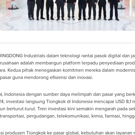
GDONG Industrials dalam teknologi rantai pasok digital dan j
perusahaan adalah membangun platform terpadu penyediaan produk
ara
. Kedua pihak menegaskan komitmen mereka dalam modernisa
n pasar guna mendorong efisiensi dan inovasi.
N,
Indonesia
dengan sumber daya melimpah dan pasar yang berk
4, investasi langsung Tiongkok di
Indonesia
mencapai
USD 8,1
m
un berturut-turut. Tren investasi kini semakin mengarah pada sek
ansportasi, pergudangan, telekomunikasi, kimia, farmasi, hingg
 produsen Tiongkok ke pasar global, kebutuhan akan layanan r