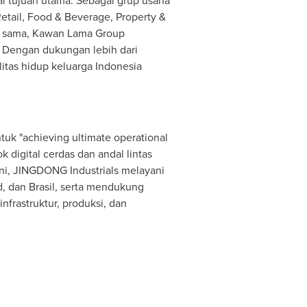
i tujuan utama. Sebagai grup usaha
etail, Food & Beverage, Property &
ng sama, Kawan Lama Group
. Dengan dukungan lebih dari
itas hidup keluarga
Indonesia
k "achieving ultimate operational
k digital cerdas dan andal lintas
ini, JINGDONG Industrials melayani
d
, dan Brasil, serta mendukung
nfrastruktur, produksi, dan