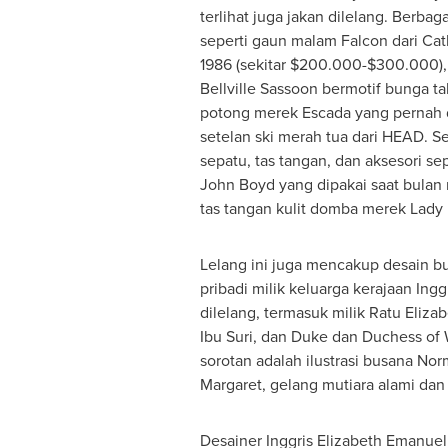
terlihat juga jakan dilelang. Berba
seperti gaun malam Falcon dari
Cat
1986 (sekitar
$200.000
-
$300.000
)
Bellville Sassoon bermotif bunga ta
potong merek Escada yang pernah di
setelan ski merah tua dari HEAD. Sel
sepatu, tas tangan, dan aksesori se
John Boyd
yang dipakai saat bulan
tas tangan kulit domba merek Lady 
Lelang ini juga mencakup desain b
pribadi milik keluarga kerajaan Ing
dilelang, termasuk milik
Ratu Elizab
Ibu Suri, dan
Duke
dan Duchess of
sorotan adalah ilustrasi busana
Norm
Margaret, gelang mutiara alami dan
Desainer Inggris Elizabeth Emanue