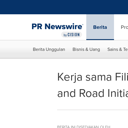
Accessibility Statement
Skip Navigation
Berita
Pr
Berita Unggulan
Bisnis & Uang
Sains & T
Kerja sama Fi
and Road Initi
BERITA INI DISEDIAKAN OLEH