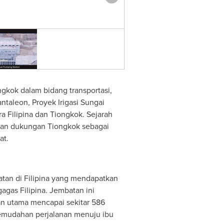
The Bernodo lnteramros Brid
ngkok dalam bidang transportasi,
ntaleon, Proyek Irigasi Sungai
a Filipina dan Tiongkok. Sejarah
ngan dukungan Tiongkok sebagai
at.
tan di Filipina yang mendapatkan
gagas Filipina. Jembatan ini
an utama mencapai sekitar 586
n kemudahan perjalanan menuju ibu