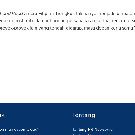
t and Road
antara Filipina-Tiongkok tak hanya menjadi lompat
 berkontribusi terhadap hubungan persahabatan kedua negara ters
proyek-proyek lain yang tengah digarap, masa depan kerja sama
uk
Tentang
Communication Cloud®
Tentang PR Newswire