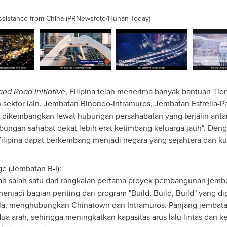
assistance from China (PRNewsfoto/Hunan Today)
and Road Initiative
, Filipina telah menerima banyak bantuan Tio
an sektor lain. Jembatan Binondo-Intramuros, Jembatan Estrella-Pa
h dikembangkan lewat hubungan persahabatan yang terjalin antar
ubungan sahabat dekat lebih erat ketimbang keluarga jauh". De
ilipina dapat berkembang menjadi negara yang sejahtera dan ku
e (Jembatan B-I):
h salah satu dari rangkaian pertama proyek pembangunan jemba
enjadi bagian penting dari program "Build, Build, Build" yang di
nila, menghubungkan Chinatown dan Intramuros. Panjang jembat
kedua arah, sehingga meningkatkan kapasitas arus lalu lintas da