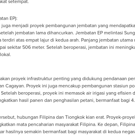
akat setempat.
tan EP):
ge juga menjadi proyek pembangunan jembatan yang mendapatka
 setelah jembatan lama dihancurkan. Jembatan EP melintasi Sun
terdiri atas empat lajur di kedua arah. Panjang jembatan utama 
 sekitar 506 meter. Setelah beroperasi, jembatan ini meningkatka
okal.
pakan proyek infrastruktur penting yang didukung pendanaan pe
 dan Cagayan. Proyek ini juga mencakup pembangunan stasiun pompa
telah beroperasi, proyek ini memasok air irigasi yang efisien d
gkatkan hasil panen dan penghasilan petani, bermanfaat bagi 4.
ersebut, hubungan Filipina dan Tiongkok kian erat. Proyek-proy
kan mata pencaharian masyarakat Filipina. Ke depan, Filipina
ar hasilnya semakin bermanfaat bagi masyarakat di kedua negar