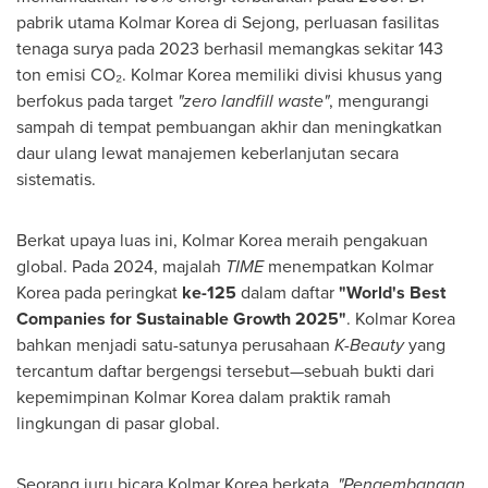
pabrik utama Kolmar Korea di Sejong, perluasan fasilitas
tenaga surya pada 2023 berhasil memangkas sekitar 143
ton emisi CO₂. Kolmar Korea memiliki divisi khusus yang
berfokus pada target
"zero landfill waste"
, mengurangi
sampah di tempat pembuangan akhir dan meningkatkan
daur ulang lewat manajemen keberlanjutan secara
sistematis.
Berkat upaya luas ini, Kolmar Korea meraih pengakuan
global. Pada 2024, majalah
TIME
menempatkan Kolmar
Korea pada peringkat
ke-125
dalam daftar
"World's Best
Companies for Sustainable Growth 2025"
. Kolmar Korea
bahkan menjadi satu-satunya perusahaan
K-Beauty
yang
tercantum daftar bergengsi tersebut—sebuah bukti dari
kepemimpinan Kolmar Korea dalam praktik ramah
lingkungan di pasar global.
Seorang juru bicara Kolmar Korea berkata,
"Pengembangan