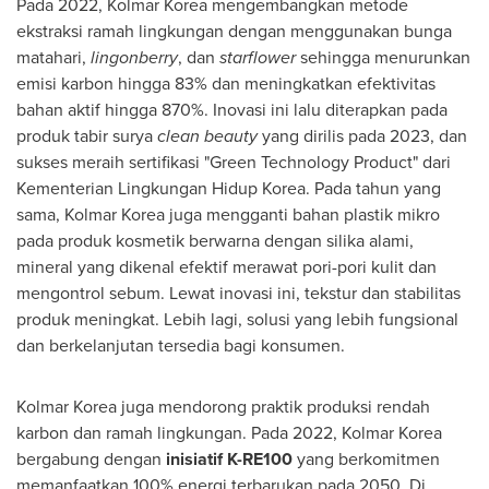
Pada 2022, Kolmar Korea mengembangkan metode
ekstraksi ramah lingkungan dengan menggunakan bunga
matahari,
lingonberry
, dan
starflower
sehingga menurunkan
emisi karbon hingga 83% dan meningkatkan efektivitas
bahan aktif hingga 870%. Inovasi ini lalu diterapkan pada
produk tabir surya
clean beauty
yang dirilis pada 2023, dan
sukses meraih sertifikasi "Green Technology Product" dari
Kementerian Lingkungan Hidup Korea. Pada tahun yang
sama, Kolmar Korea juga mengganti bahan plastik mikro
pada produk kosmetik berwarna dengan silika alami,
mineral yang dikenal efektif merawat pori-pori kulit dan
mengontrol sebum. Lewat inovasi ini, tekstur dan stabilitas
produk meningkat. Lebih lagi, solusi yang lebih fungsional
dan berkelanjutan tersedia bagi konsumen.
Kolmar Korea juga mendorong praktik produksi rendah
karbon dan ramah lingkungan. Pada 2022, Kolmar Korea
bergabung dengan
inisiatif K-RE100
yang berkomitmen
memanfaatkan 100% energi terbarukan pada 2050. Di