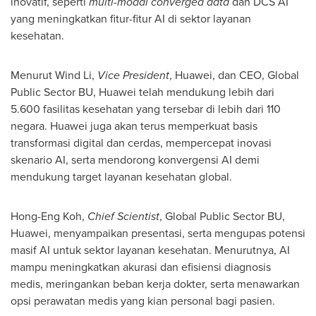
inovatif, seperti
multi-modal converged data
dan DCS AI
yang meningkatkan fitur-fitur
AI di
sektor layanan
kesehatan.
Menurut Wind Li,
Vice President
, Huawei, dan CEO, Global
Public Sector BU, Huawei telah mendukung lebih dari
5.600 fasilitas kesehatan yang tersebar di lebih dari 110
negara. Huawei juga akan terus memperkuat basis
transformasi digital dan cerdas, mempercepat inovasi
skenario AI, serta mendorong konvergensi AI demi
mendukung target layanan kesehatan global.
Hong-Eng Koh
,
Chief Scientist
, Global Public Sector BU,
Huawei, menyampaikan presentasi, serta mengupas potensi
masif AI untuk sektor layanan kesehatan. Menurutnya, AI
mampu meningkatkan akurasi dan efisiensi diagnosis
medis, meringankan beban kerja dokter, serta menawarkan
opsi perawatan medis yang kian personal bagi pasien.