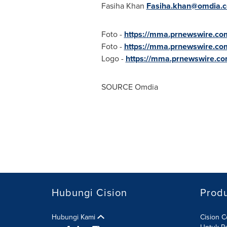
Fasiha Khan
Fasiha.khan@omdia.
Foto -
https://mma.prnewswire.c
Foto -
https://mma.prnewswire.c
Logo -
https://mma.prnewswire.
SOURCE Omdia
Hubungi Cision
Prod
Hubungi Kami
Cision 