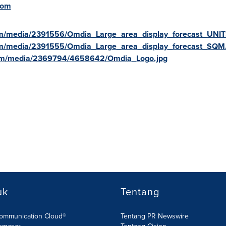
com
om/media/2391556/Omdia_Large_area_display_forecast_UNIT
om/media/2391555/Omdia_Large_area_display_forecast_SQM.
com/media/2369794/4658642/Omdia_Logo.jpg
uk
Tentang
Communication Cloud®
Tentang PR Newswire