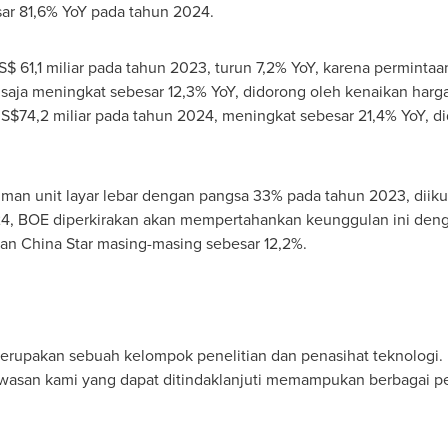
ar 81,6% YoY pada tahun 2024.
S$ 61,1
miliar pada tahun 2023, turun 7,2% YoY, karena perminta
V saja meningkat sebesar 12,3% YoY, didorong oleh kenaikan har
S$74,2
miliar pada tahun 2024, meningkat sebesar 21,4% YoY, d
an unit layar lebar dengan pangsa 33% pada tahun 2023, diikuti
4, BOE diperkirakan akan mempertahankan keunggulan ini denga
dan
China Star
masing-masing sebesar 12,2%.
, merupakan sebuah kelompok penelitian dan penasihat teknolog
wawasan kami yang dapat ditindaklanjuti memampukan berbagai