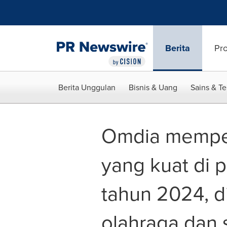
Accessibility Statement
Skip Navigation
Berita
Pr
Berita Unggulan
Bisnis & Uang
Sains & T
Omdia memper
yang kuat di p
tahun 2024, d
olahraga dan 