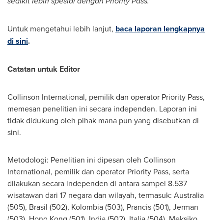
sedikit lebih spesial dengan Priority Pass."
Untuk mengetahui lebih lanjut,
baca laporan lengkapnya
di sini
.
Catatan untuk Editor
Collinson International, pemilik dan operator Priority Pass,
memesan penelitian ini secara independen. Laporan ini
tidak didukung oleh pihak mana pun yang disebutkan di
sini.
Metodologi: Penelitian ini dipesan oleh Collinson
International, pemilik dan operator Priority Pass, serta
dilakukan secara independen di antara sampel 8.537
wisatawan dari 17 negara dan wilayah, termasuk:
Australia
(505), Brasil (502), Kolombia (503), Prancis (501), Jerman
(503),
Hong Kong
(501),
India
(502), Italia (504), Meksiko