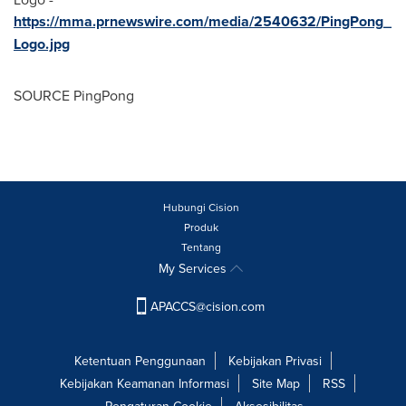
https://mma.prnewswire.com/media/2540632/PingPong_
Logo.jpg
SOURCE PingPong
Hubungi Cision
Produk
Tentang
My Services
APACCS@cision.com
Ketentuan Penggunaan
Kebijakan Privasi
Kebijakan Keamanan Informasi
Site Map
RSS