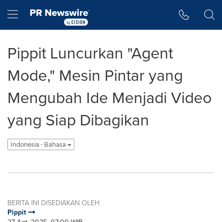
Accessibility Statement
Skip Navigation
Hamburger menu
Pippit Luncurkan "Agent
Mode," Mesin Pintar yang
Mengubah Ide Menjadi Video
yang Siap Dibagikan
Indonesia - Bahasa
BERITA INI DISEDIAKAN OLEH
Pippit