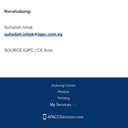
Narahubung:
Suhailah Ishak
suhailah.ishak@iqpc.com.sg
SOURCE IQPC | CX Asia
Hubungi Cision
Produk
Tentang
My Services
APACCS@cision.com