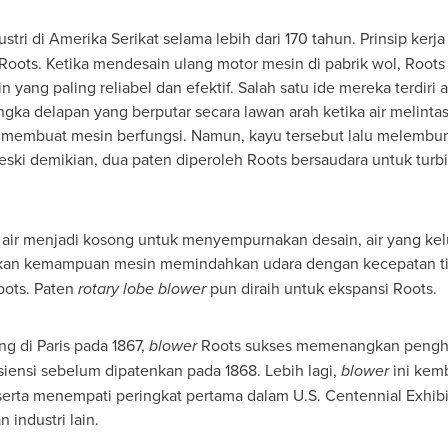
stri di Amerika Serikat selama lebih dari 170 tahun. Prinsip kerj
 Roots. Ketika mendesain ulang motor mesin di pabrik wol, Root
yang paling reliabel dan efektif. Salah satu ide mereka terdiri
ka delapan yang berputar secara lawan arah ketika air melintasi
membuat mesin berfungsi. Namun, kayu tersebut lalu melembun
Meski demikian, dua paten diperoleh Roots bersaudara untuk turb
 air menjadi kosong untuk menyempurnakan desain, air yang kelu
ukkan kemampuan mesin memindahkan udara dengan kecepatan ti
oots. Paten
rotary lobe blower
pun diraih untuk ekspansi Roots.
ng di
Paris
pada 1867,
blower
Roots sukses memenangkan penghar
siensi sebelum dipatenkan pada 1868. Lebih lagi,
blower
ini kem
erta menempati peringkat pertama dalam U.S. Centennial Exhibi
industri lain.