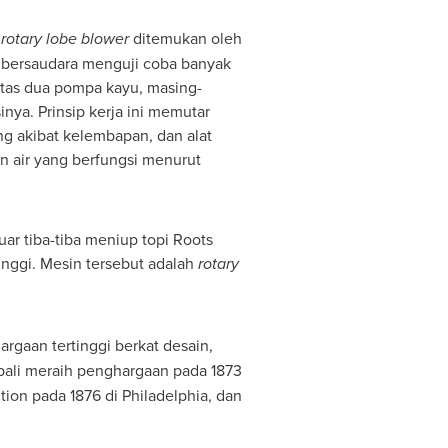
a
rotary lobe blower
ditemukan oleh
s bersaudara menguji coba banyak
 atas dua pompa kayu, masing-
nya. Prinsip kerja ini memutar
g akibat kelembapan, dan alat
in air yang berfungsi menurut
ar tiba-tiba meniup topi Roots
nggi. Mesin tersebut adalah
rotary
gaan tertinggi berkat desain,
bali meraih penghargaan pada 1873
tion pada 1876 di
Philadelphia
, dan