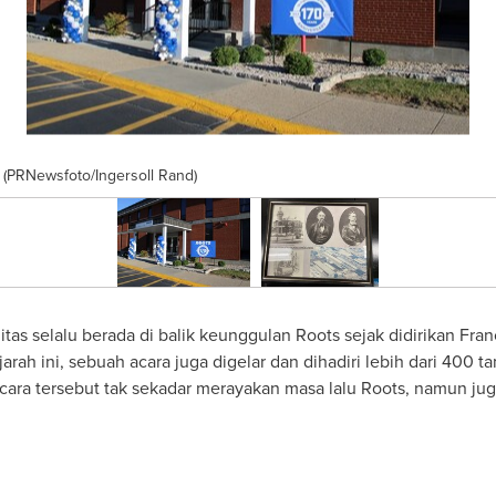
y (PRNewsfoto/Ingersoll Rand)
itas selalu berada di balik keunggulan Roots sejak didirikan Fra
rah ini, sebuah acara juga digelar dan dihadiri lebih dari 400
Acara tersebut tak sekadar merayakan masa lalu Roots, namun ju