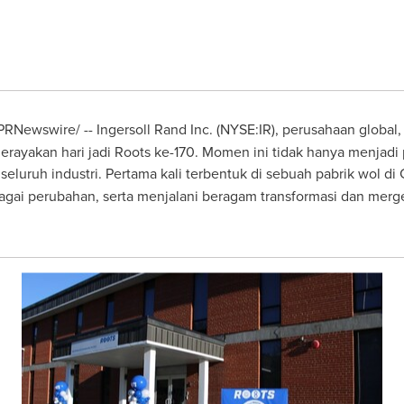
PRNewswire/ -- Ingersoll Rand Inc. (NYSE:IR), perusahaan global,
merayakan hari jadi Roots ke-170. Momen ini tidak hanya menjad
luruh industri. Pertama kali terbentuk di sebuah pabrik wol di
bagai perubahan, serta menjalani beragam transformasi dan merger