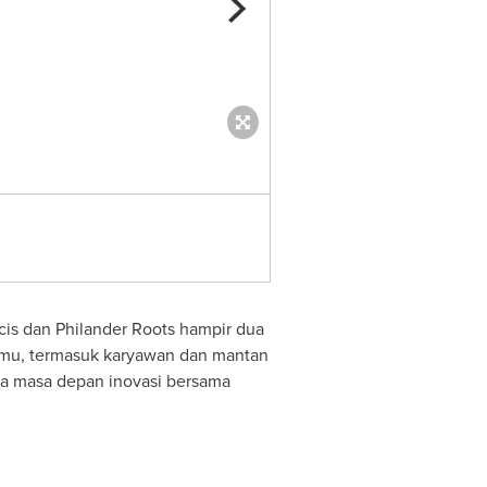
Roots History (PRNewsfoto/Ing
ncis dan Philander Roots hampir dua
 tamu, termasuk karyawan dan mantan
ga masa depan inovasi bersama