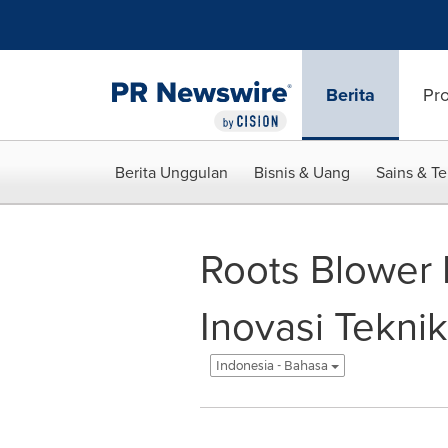
Accessibility Statement
Skip Navigation
Berita
Pr
Berita Unggulan
Bisnis & Uang
Sains & T
Roots Blower
Inovasi Tekni
Indonesia - Bahasa