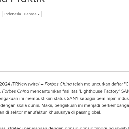
Indonesia - Bahasa
 2024
/PRNewswire/ --
Forbes China
telah meluncurkan daftar "C
,
Forbes China
mencantumkan fasilitas "Lighthouse Factory" SA
Pengakuan ini membuktikan status SANY sebagai pemimpin industr
n dengan skala dunia. Maka, pengakuan ini menjadi perkembang
 di sektor manufaktur, khususnya di pasar global.
si strategi perusahaan dengan prinsip-prinsip tanggung jawab l