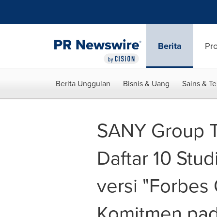
Accessibility Statement
Skip Navigation
Berita
Pr
Berita Unggulan
Bisnis & Uang
Sains & T
SANY Group T
Daftar 10 Stu
versi "Forbes
Komitmen pad