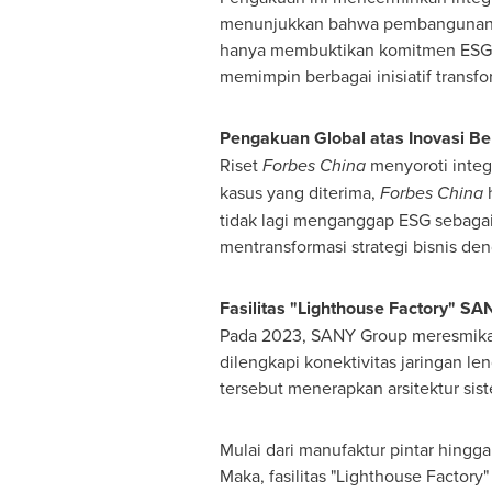
menunjukkan bahwa pembangunan be
hanya membuktikan komitmen ESG s
memimpin berbagai inisiatif transform
Pengakuan Global atas Inovasi Be
Riset
Forbes China
menyoroti integr
kasus yang diterima,
Forbes China
h
tidak lagi menganggap ESG sebagai 
mentransformasi strategi bisnis de
Fasilitas "Lighthouse Factory" SA
Pada 2023, SANY Group meresmikan f
dilengkapi konektivitas jaringan len
tersebut menerapkan arsitektur sist
Mulai dari manufaktur pintar hingga
Maka, fasilitas "Lighthouse Factory