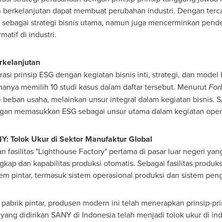
rkelanjutan dapat membuat perubahan industri. Dengan tercan
ebagai strategi bisnis utama, namun juga mencerminkan pende
atif di industri.
rkelanjutan
asi prinsip ESG dengan kegiatan bisnis inti, strategi, dan model b
anya memilih 10 studi kasus dalam daftar tersebut. Menurut
For
beban usaha, melainkan unsur integral dalam kegiatan bisnis. 
ngan memasukkan ESG sebagai unsur utama dalam kegiatan operasi
NY: Tolok Ukur di Sektor Manufaktur Global
asilitas "Lighthouse Factory" pertama di pasar luar negeri yang
gkap dan kapabilitas produksi otomatis. Sebagai fasilitas produks
em pintar, termasuk sistem operasional produksi dan sistem peng
 pabrik pintar, produsen modern ini telah menerapkan prinsip-pr
" yang didirikan SANY di
Indonesia
telah menjadi tolok ukur di in