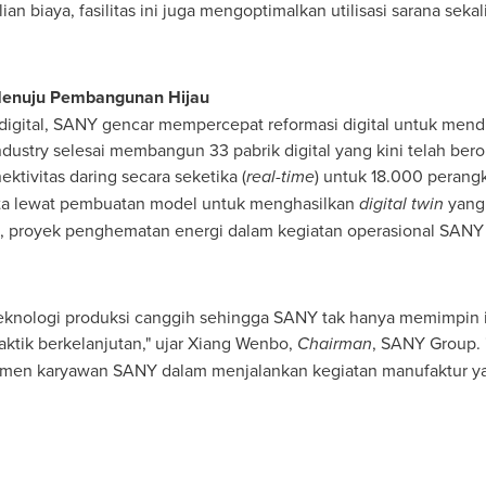
ian biaya, fasilitas ini juga mengoptimalkan utilisasi sarana s
 Menuju Pembangunan Hijau
gital, SANY gencar mempercepat reformasi digital untuk mendu
try selesai membangun 33 pabrik digital yang kini telah beroper
tivitas daring secara seketika (
real-time
) untuk 18.000 perang
ata lewat pembuatan model untuk menghasilkan
digital twin
yang 
 proyek penghematan energi dalam kegiatan operasional SANY
eknologi produksi canggih sehingga SANY tak hanya memimpin in
tik berkelanjutan," ujar Xiang Wenbo,
Chairman
, SANY Group.
tmen karyawan SANY dalam menjalankan kegiatan manufaktur ya