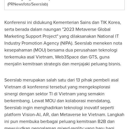
(PRNewsfoto/Seerslab)
Konferensi ini didukung Kementerian Sains dan TIK Korea,
serta berada dalam naungan "2023 Metaverse Global
Marketing Support Project" yang dilaksanakan National IT
Industry Promotion Agency (NIPA). Seerslab meneken nota
kesepahaman (MOU) bersama dua perusahaan teknologi
terkemuka asal
Vietnam
, Web3Space dan GTS, guna
menjalin kemitraan strategis dan menjajaki peluang bisnis.
Seerslab merupakan salah satu dari 13 pihak pembeli asal
Vietnam
di konferensi tersebut yang mengeksplorasi
sinergi dengan sektor TI di
Vietnam
yang semakin
berkembang. Lewat MOU dan kolaborasi mendatang,
Seerslab ingin menghadirkan teknologi inovatif seperti
platform Vision-AI, AR, dan Metaverse ke
Vietnam
. Langkah
ini pun membuka berbagai peluang kemitraan B2B dan
mewujudkan pengalaman
mixed-reality
yang baru bagi