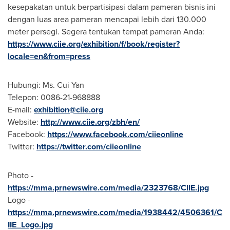
kesepakatan untuk berpartisipasi dalam pameran bisnis ini
dengan luas area pameran mencapai lebih dari 130.000
meter persegi. Segera tentukan tempat pameran Anda:
https://www.ciie.org/exhibition/f/book/register?
locale=en&from=press
Hubungi: Ms.
Cui Yan
Telepon: 0086-21-968888
E-mail:
exhibition@ciie.org
Website:
http://www.ciie.org/zbh/en/
Facebook:
https://www.facebook.com/ciieonline
Twitter:
https://twitter.com/ciieonline
Photo -
https://mma.prnewswire.com/media/2323768/CIIE.jpg
Logo -
https://mma.prnewswire.com/media/1938442/4506361/C
IIE_Logo.jpg