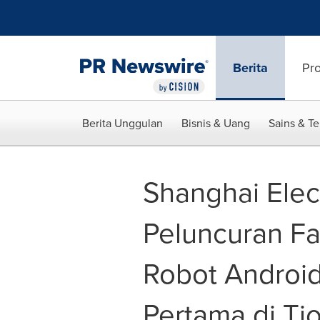
Accessibility Statement
Skip Navigation
Berita
Pr
Berita Unggulan
Bisnis & Uang
Sains & T
Shanghai Elec
Peluncuran Fas
Robot Androi
Pertama di Ti