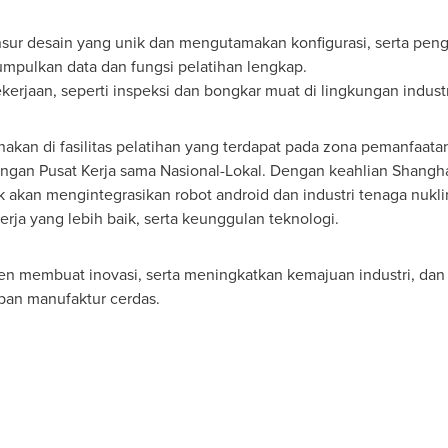
unsur desain yang unik dan mengutamakan konfigurasi, serta pen
ulkan data dan fungsi pelatihan lengkap.
rjaan, seperti inspeksi dan bongkar muat di lingkungan industr
nakan di fasilitas pelatihan yang terdapat pada zona pemanfaatan
dengan Pusat Kerja sama Nasional-Lokal. Dengan keahlian Shangha
k akan mengintegrasikan robot android dan industri tenaga nukli
rja yang lebih baik, serta keunggulan teknologi.
men membuat inovasi, serta meningkatkan kemajuan industri, da
pan manufaktur cerdas.