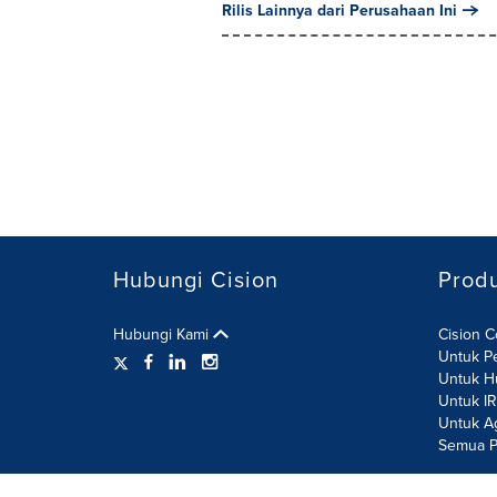
Rilis Lainnya dari Perusahaan Ini
Hubungi Cision
Prod
Hubungi Kami
Cision 
Untuk P
Untuk H
Untuk I
Untuk A
Semua P