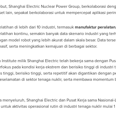
ebut, Shanghai Electric Nuclear Power Group, berkolaborasi deng
et lain, sepakat berkolaborasi untuk mempercepat aplikasi perind
elatihan di lebih dari 10 industri, termasuk
manufaktur peralatan
elatihan kontinu, semakin banyak data skenario industri yang te
an model robot yang lebih akurat dalam skala besar. Data ters
sif, serta meningkatkan kemajuan di berbagai sektor.
Institute milik Shanghai Electric telah bekerja sama dengan Pus
fokus pada kondisi kerja ekstrem dan berisiko tinggi di industri ten
tinggi, berisiko tinggi, serta repetitif akan digantikan dengan p
keselamatan di sektor tenaga nuklir, serta membawa momentum b
oba menyeluruh, Shanghai Electric dan Pusat Kerja sama Nasional
tuk aktivitas operasional rutin di industri tenaga nuklir mulai