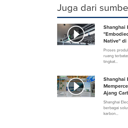
Juga dari sumber
Shanghai 
"Embodied 
Native" d
Proses produk
ruang terbat
tingkat...
Shanghai E
Mempercep
Ajang Car
Shanghai Elec
berbagai solu
karbon...