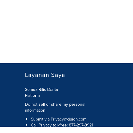
Layanan Saya
Semua Rilis Berita
Platform
Do not sell or share my personal
information:
Submit via
Privacy@cision.com
Call Privacy toll-free: 877-297-8921