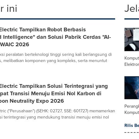
 ini
Jel
Electric Tampilkan Robot Berbasis
Intelligence" dan Solusi Pabrik Cerdas "AI-
i WAIC 2026
si peralatan berteknologi tinggi sering kali berlangsung di
Komput
as, melibatkan komponen yang kompleks, serta menuntut
Elektro
lectric Tampilkan Solusi Terintegrasi yang
at Transisi Menuju Emisi Nol Karbon di
bon Neutrality Expo 2026
Perang
tric ("Perusahaan") (SEHK: 02727, SSE: 601727) memamerkan
Komput
si terintegrasi yang mendukung transisi menuju emisi nol
Rilis B