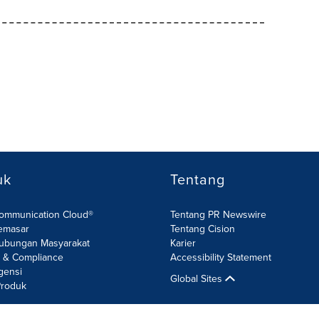
uk
Tentang
Communication Cloud®
Tentang PR Newswire
emasar
Tentang Cision
ubungan Masyarakat
Karier
R & Compliance
Accessibility Statement
gensi
Global Sites
roduk