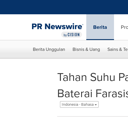
Accessibility Statement
Skip Navigation
Berita
Pr
Berita Unggulan
Bisnis & Uang
Sains & T
Tahan Suhu Pa
Baterai Faras
Indonesia - Bahasa