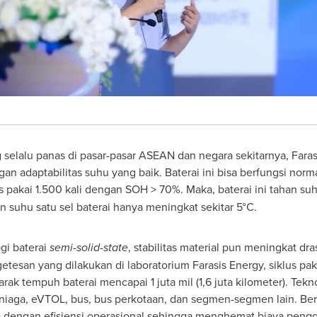
selalu panas di pasar-pasar ASEAN dan negara sekitarnya, Faras
an adaptabilitas suhu yang baik. Baterai ini bisa berfungsi nor
lus pakai 1.500 kali dengan SOH > 70%. Maka, baterai ini tahan s
n suhu satu sel baterai hanya meningkat sekitar 5°C.
gi baterai
semi-solid-state
, stabilitas material pun meningkat dras
esan yang dilakukan di laboratorium Farasis Energy, siklus pakai
ak tempuh baterai mencapai 1 juta mil (1,6 juta kilometer). Tekno
ga, eVTOL, bus, bus perkotaan, dan segmen-segmen lain. Berkat 
la dengan efisiensi operasional sehingga menghemat biaya peng