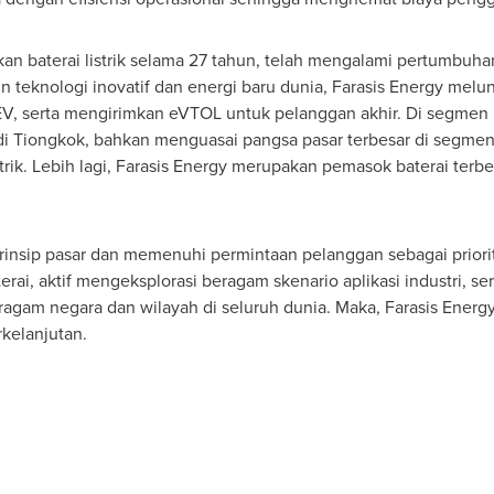
n baterai listrik selama 27 tahun, telah mengalami pertumbuhan
 teknologi inovatif dan energi baru dunia, Farasis Energy melunc
EV, serta mengirimkan eVTOL untuk pelanggan akhir. Di segmen 
i Tiongkok, bahkan menguasai pangsa pasar terbesar di segmen ba
strik. Lebih lagi, Farasis Energy merupakan pemasok baterai ter
rinsip pasar dan memenuhi permintaan pelanggan sebagai priorit
rai, aktif mengeksplorasi beragam skenario aplikasi industri, s
eragam negara dan wilayah di seluruh dunia. Maka, Farasis Ener
kelanjutan.