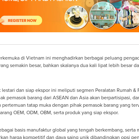
erkemuka di
Vietnam
ini menghadirkan berbagai peluang pengada
a yang semakin besar, bahkan skalanya dua kali lipat lebih besar 
stari dan siap ekspor ini meliputi segmen Peralatan Rumah & Fur
pihak pemasok barang dari ASEAN dan
Asia
akan berpartisipasi, da
rm pertemuan tatap muka dengan pihak pemasok barang yang terve
rang OEM, ODM, OBM, serta produk yang siap ekspor.
ebagai basis manufaktur global yang tengah berkembang, serta 
kan harga kompetitif dan daya saing unik dibandingkan opsi pe