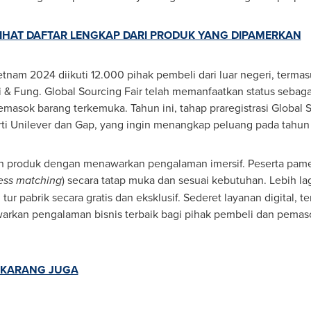
LIHAT DAFTAR LENGKAP DARI PRODUK YANG DIPAMERKAN
etnam 2024 diikuti 12.000 pihak pembeli dari luar negeri, terma
 Li & Fung. Global Sourcing Fair telah memanfaatkan status seba
emasok barang terkemuka. Tahun ini, tahap praregistrasi Global 
ti Unilever dan Gap, yang ingin menangkap peluang pada tahun
ran produk dengan menawarkan pengalaman imersif. Peserta pame
ess matching
) secara tatap muka dan sesuai kebutuhan. Lebih la
 tur pabrik secara gratis dan eksklusif. Sederet layanan digital
warkan pengalaman bisnis terbaik bagi pihak pembeli dan pemaso
EKARANG JUGA