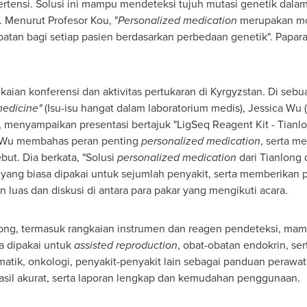
ertensi.
Solusi
ini mampu mendeteksi tujuh mutasi genetik dalam 
 Menurut Profesor Kou, "
Personalized medication
merupakan mo
atan bagi setiap pasien berdasarkan perbedaan genetik". Papar
kaian konferensi dan aktivitas pertukaran di
Kyrgyzstan
. Di sebu
medicine"
(Isu-isu hangat dalam laboratorium medis), Jessica Wu (
 menyampaikan presentasi bertajuk "LigSeq Reagent Kit - Tianl
Dr. Wu membahas peran penting
personalized medication
, serta me
but. Dia berkata, "
Solusi
personalized medication
dari Tianlong
yang biasa dipakai untuk sejumlah penyakit, serta memberikan p
n luas dan diskusi di antara para pakar yang mengikuti acara.
ong, termasuk rangkaian instrumen dan reagen pendeteksi, ma
a dipakai untuk
assisted reproduction
, obat-obatan endokrin, ser
matik, onkologi, penyakit-penyakit lain sebagai panduan perawat
asil akurat, serta laporan lengkap dan kemudahan penggunaan.