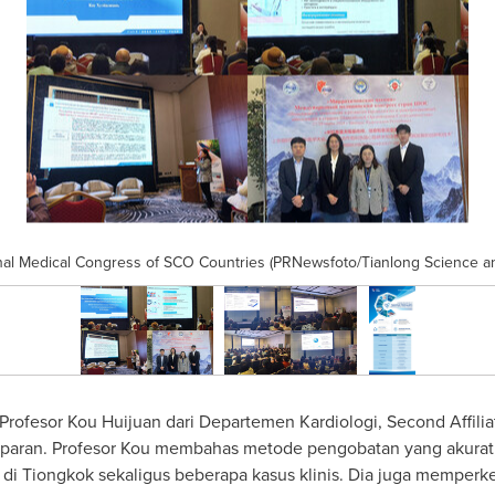
onal Medical Congress of SCO Countries (PRNewsfoto/Tianlong Science a
rofesor Kou Huijuan dari Departemen Kardiologi, Second Affiliat
paran. Profesor Kou membahas metode pengobatan yang akurat,
 di Tiongkok sekaligus beberapa kasus klinis. Dia juga memperk