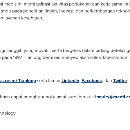
i medis ini memfasilitasi aktivitas pertukaran dan kerja sama in
itmen pada penelitian ilmiah, inovasi, dan perkembangan tekn
an layanan kesehatan.
gi canggih yang inovatif, serta bergerak dalam bidang deteksi g
i pada 1997, Tianlong bertekad menyediakan solusi laboratorium 
tus resmi Tianlong
serta laman
LinkedIn
,
Facebook
, dan
Twitter
.
ahaan dapat menghubungi alamat surel berikut:
inquiry@medtl.
hnology