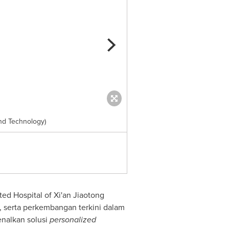
nd Technology)
Dr. Wu Spoke at the Internati
ed Hospital of Xi'an Jiaotong
 serta perkembangan terkini dalam
enalkan solusi
personalized