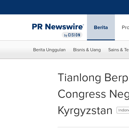
Accessibility Statement
Skip Navigation
Berita
Pr
Berita Unggulan
Bisnis & Uang
Sains & T
Tianlong Berpa
Congress Neg
Kyrgyzstan
Indon