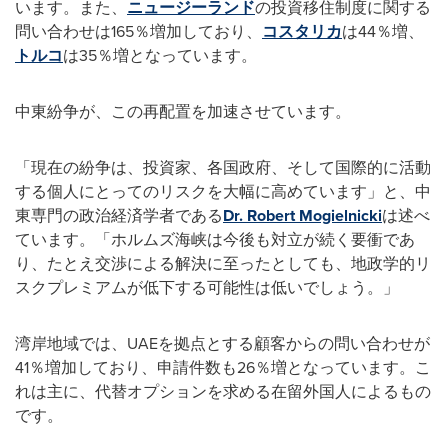
います。また、
ニュージーランド
の投資移住制度に関する
問い合わせは165％増加しており、
コスタリカ
は44％増、
トルコ
は35％増となっています。
中東紛争が、この再配置を加速させています。
「現在の紛争は、投資家、各国政府、そして国際的に活動
する個人にとってのリスクを大幅に高めています」と、中
東専門の政治経済学者である
Dr. Robert Mogielnicki
は述べ
ています。「ホルムズ海峡は今後も対立が続く要衝であ
り、たとえ交渉による解決に至ったとしても、地政学的リ
スクプレミアムが低下する可能性は低いでしょう。」
湾岸地域では、UAEを拠点とする顧客からの問い合わせが
41％増加しており、申請件数も26％増となっています。こ
れは主に、代替オプションを求める在留外国人によるもの
です。