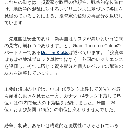
これらの動きは、投資家が政策の信頼性、戦略的な位置付
け、地政学的混乱に対するレジリエンスに基づいて各国を
見極めていることによる、投資家の信頼の再配分を反映し
ています。
「先進国は安全であり、新興国はリスクが高いという従来
の見方は崩れつつあります」と、Grant Thornton Chinaの
パートナーである
Dr. Tim Klatte
は述べています。「投資家
はもはや地域ブロック単位ではなく、各国のレジリエンス
を評価し、それに応じて資本配分と個人レベルでの配置の
双方を調整しています。」
主要経済国の中では、中国（6ランク上昇して31位）が最
も顕著な動きを見せた一方、カナダ（4ランク下落して15
位）はG7内で最大の下落幅を記録しました。米国（24
位）および英国（19位）の順位は変わりませんでした。
紛争、制裁、あるいは構造的な脆弱性にさらされている