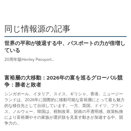
同じ情報源の記事
世界の平和が後退する中、パスポートの力が倍増し
ている
20周年版Henley Passport...
富裕層の大移動：2026年の富を巡るグローバル競
争：勝者と敗者
シンガポール、イタリア、スイス、ギリシャ、香港、ニュージー
ランドは、2026年に国際的に移動可能な富裕層にとって最も魅力
的な移住先として台頭しています。一方、英国、ドイツ、フラン
ス、ノルウェー、韓国は、税制改革、財政の不透明感、政策転換
により富裕層やその家族が選択肢を見直す動きが加速する中、競
争力の...