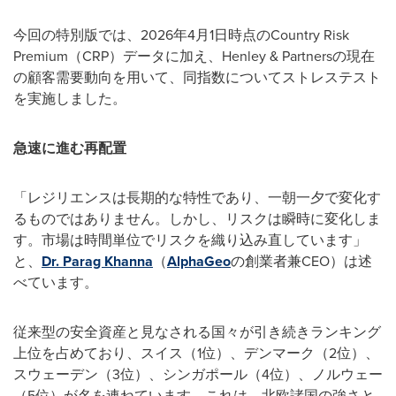
今回の特別版では、2026年4月1日時点のCountry Risk
Premium（CRP）データに加え、Henley & Partnersの現在
の顧客需要動向を用いて、同指数についてストレステスト
を実施しました。
急速に進む再配置
「レジリエンスは長期的な特性であり、一朝一夕で変化す
るものではありません。しかし、リスクは瞬時に変化しま
す。市場は時間単位でリスクを織り込み直しています」
と、
Dr. Parag Khanna
（
AlphaGeo
の創業者兼CEO）は述
べています。
従来型の安全資産と見なされる国々が引き続きランキング
上位を占めており、スイス（1位）、デンマーク（2位）、
スウェーデン（3位）、シンガポール（4位）、ノルウェー
（5位）が名を連ねています。これは、北欧諸国の強さと