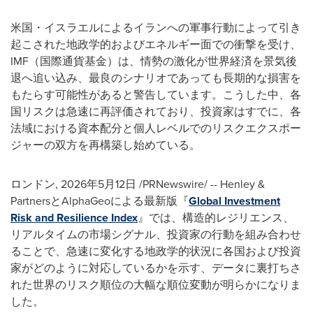
米国・イスラエルによるイランへの軍事行動によって引き
起こされた地政学的およびエネルギー面での衝撃を受け、
IMF（国際通貨基金）は、情勢の激化が世界経済を景気後
退へ追い込み、最良のシナリオであっても長期的な損害を
もたらす可能性があると警告しています。こうした中、各
国リスクは急速に再評価されており、投資家はすでに、各
法域における資本配分と個人レベルでのリスクエクスポー
ジャーの双方を再構築し始めている。
ロンドン
,
2026年5月12日
/PRNewswire/ -- Henley &
PartnersとAlphaGeoによる最新版『
Global Investment
Risk and Resilience Index
』では、構造的レジリエンス、
リアルタイムの市場シグナル、投資家の行動を組み合わせ
ることで、急速に変化する地政学的状況に各国および投資
家がどのように対応しているかを示す、データに裏打ちさ
れた世界のリスク順位の大幅な順位変動が明らかになりま
した。