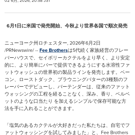
02 6月, 2026, 20:58 JST
6
月
1
日に米国で発売開始、今秋より世界各国で順次発売
ニューヨーク州ロチェスター
,
2026年6月2日
/PRNewswire/ --
Fee Brothers
は5代続く家族経営のフレー
バーハウスで、セイボリーカクテルをより早く、より安定
的に、より簡単にバーで提供できるようにする水溶性ファ
ットウォッシュの世界初の製品ラインを発売します。ベー
コン、ローストダック、ブラウニングバターの3種類のフ
レーバーでデビューし、バーテンダーは、従来のファット
ウォッシングの工程を経ることなく、深み、香り、ベルベ
ットのような口当たり を加えるシンプルで保存可能な方
法を手に入れることができます。
「塩気のあるカクテルが大好きだった私たちは、自宅でフ
ァットウォッシングを試してみました」と、Fee Brothers