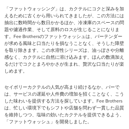
「ファットウォッシング」は、カクテルにコクと深みを加
えるために古くから用いられてきましたが、この方法には
抽出に数時間から数日かかるほか、冷凍庫のスペースの問
題や濾過作業、そして原料のロスが生じることになりま
す。Fee Brothersのファットウォッシュは、バーテンダー
が求める風味と口当たりを損なうことなく、そうした障壁
を取り除きます。この水溶性シリーズは、油っぽさや分離
感なく、カクテルに自然に溶け込みます。ほんの数滴加え
るだけでコクとまろやかさが生まれ、贅沢な口当たりが楽
しめます。
セイボリーカクテルの人気が高まり続けるなか、バーで
は、サービスの遅延や人件費の増加を招くことなく、こう
した味わいを提供する方法を探しています。Fee Brothers
は、忙しい環境下でもシフトや店舗を問わず一貫した品質
を維持しつつ、塩味の効いたカクテルを提供できるよう、
「ファットウォッシュ」を開発しました。