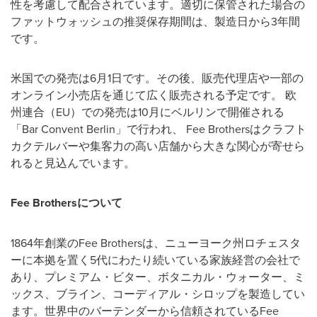
性を考慮して配合されています。適切に保管された場合の
ファットウォッシュの推奨保存期間は、製造日から3年間
です。
米国での発売は6月1日です。その後、販売代理店や一部の
オンライン小売店を通じて広く販売される予定です。 欧
州連合（EU）での発売は10月にベルリンで開催される
「Bar Convent Berlin」で行われ、 Fee Brothersはクラフト
カクテルバーや集客力の高い店舗から大きな関心が寄せら
れると見込んでいます。
Fee Brothers
について
1864年創業のFee Brothersは、ニューヨーク州ロチェスタ
ーに本拠を置く5代にわたり続いている家族経営の会社で
あり、プレミアム・ビター、ボタニカル・ウォーター、ミ
ックス、ブライン、コーディアル・シロップを製造してい
ます。世界中のバーテンダーから信頼されているFee