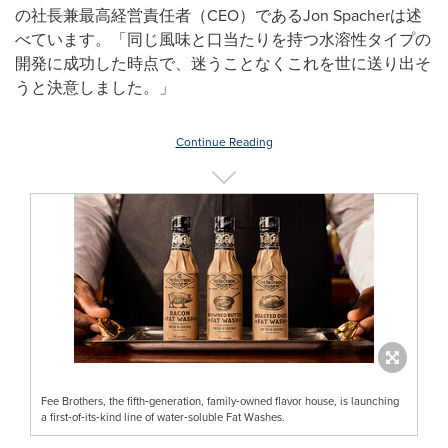
の社長兼最高経営責任者（CEO）であるJon Spacherは述
べています。「同じ風味と口当たりを持つ水溶性タイプの
開発に成功した時点で、迷うことなくこれを世に送り出そ
うと決意しました。」
Continue Reading
Fee Brothers, the fifth‑generation, family‑owned flavor house, is launching
a first‑of‑its‑kind line of water‑soluble Fat Washes.