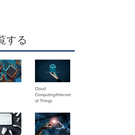
覧する
Cloud
Computing/Internet
of Things