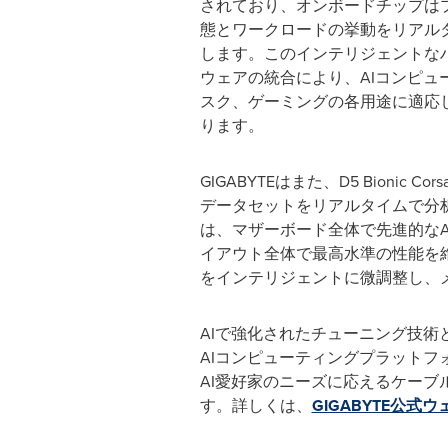
されており、オンボードチップは
態とワークロードの挙動をリアル
します。このインテリジェントな
ウェアの統合により、AIコンピュ
スク、ゲーミングの各用途に適応
ります。
GIGABYTEはまた、D5 Bionic
データセットをリアルタイムで分析
は、マザーボード全体で先進的な
イアウト全体で最高水準の性能を維持し
をインテリジェントに微調整し、
AIで強化されたチューニング技術
AIコンピューティングプラットフ
AI愛好家のニーズに応えるケー
す。詳しくは、
GIGABYTE公式