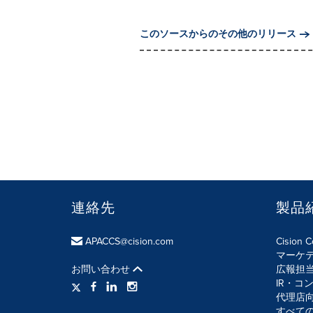
このソースからのその他のリリース
連絡先
製品
APACCS@cision.com
Cision 
マーケ
お問い合わせ
広報担
IR・コ
代理店
すべて