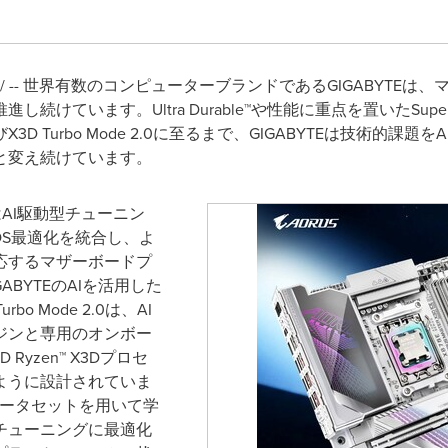
swire/ -- 世界有数のコンピューターブランドであるGIGABY
ています。Ultra Durable™や性能に重点を置いたSuper Ov
およびX3D Turbo Mode 2.0に至るまで、GIGABYTEは技術
と変え続けています。
EはAI駆動型チューニン
OS最適化を統合し、よ
応するマザーボードプ
BYTEのAIを活用した
o Mode 2.0は、AI
ジンと専用のオンボー
yzen™ X3Dプロセ
ように設計されていま
データセットを用いて学
チューニングに最適化