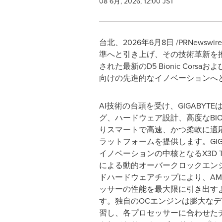
08 6月, 2026, 12:00 JST
台北、2026年6月8日 /PRNew
準へと引き上げ、その技術革新を推進し続け
された最新のD5 Bionic Corsa
向けの先進的なイノベーションへ
AI技術の台頭を受け、GIGABYT
グ、ハードウェア設計、高度なBI
りスマートで高速、かつ柔軟に適
ラットフォームを提供します。GIGA
イノベーションの中核となるX3D Turb
による動的オーバークロックエン
ドハードウェアチップにより、AMD R
ッサーの性能を最大限に引き出す
す。独自のOCエンジンは膨大な
習し、各プロセッサーに合わせた