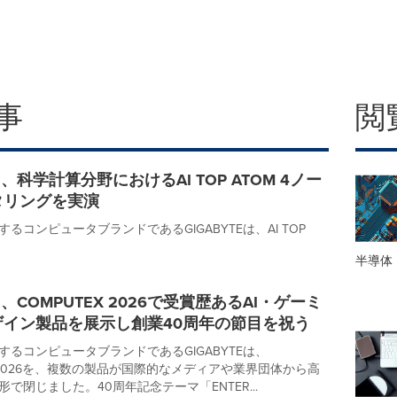
事
閲
TE、科学計算分野におけるAI TOP ATOM 4ノー
タリングを実演
るコンピュータブランドであるGIGABYTEは、AI TOP
半導体
TE、COMPUTEX 2026で受賞歴あるAI・ゲーミ
ザイン製品を展示し創業40周年の節目を祝う
するコンピュータブランドであるGIGABYTEは、
X 2026を、複数の製品が国際的なメディアや業界団体から高
で閉じました。40周年記念テーマ「ENTER...