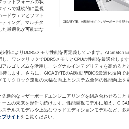
プラットフォームの状
タイムで継続的に監視
ハードウェアとソフト
ーティング、マルチタ
GIGABYTE、AI駆動技術でマザーボード性能
した最適化が可能にな
 Corsa技術によりDDR5メモリ性能を再定義しています。AI Snatc
し、ワンクリックでDDR5メモリとCPUの性能を最適化します
AIアルゴリズムを活用し、シグナルインテグリティを高めると
ます。さらに、GIGABYTEのAI駆動型BIOS最適化技術であるHy
メモリクロック速度の大幅な向上とシステム全体の性能向上を
と先進的なマザーボードエンジニアリングを組み合わせることで、
ォームの未来を形作り続けます。性能重視モデルに加え、GIGA
ブルステルスモデルや上品なウッドエディションモデルなど、多
ウェブサイト
をご覧ください。