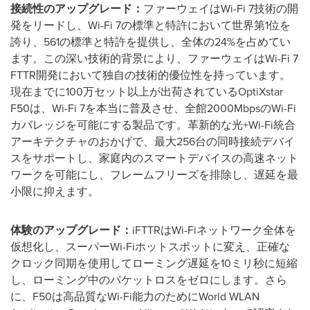
接続性のアップグレード：
ファーウェイはWi-Fi 7技術の開
発をリードし、Wi-Fi 7の標準と特許において世界第1位を
誇り、561の標準と特許を提供し、全体の24%を占めてい
ます。この深い技術的背景により、ファーウェイはWi-Fi 7
FTTR開発において独自の技術的優位性を持っています。
現在までに100万セット以上が出荷されているOptiXstar
F50は、Wi-Fi 7を本当に普及させ、全館2000MbpsのWi-Fi
カバレッジを可能にする製品です。革新的な光+Wi-Fi統合
アーキテクチャのおかげで、最大256台の同時接続デバイ
スをサポートし、家庭内のスマートデバイスの高速ネット
ワークを可能にし、フレームフリーズを排除し、遅延を最
小限に抑えます。
体験のアップグレード：
iFTTRはWi-Fiネットワーク全体を
仮想化し、スーパーWi-Fiホットスポットに変え、正確な
クロック同期を使用してローミング遅延を10ミリ秒に短縮
し、ローミング中のパケットロスをゼロにします。さら
に、F50は高品質なWi-Fi能力のためにWorld WLAN