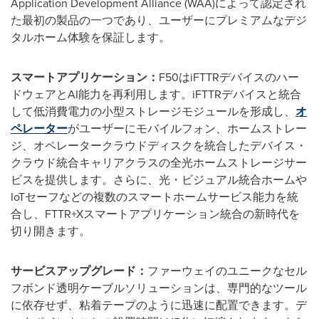
Application Development Alliance (WAA)によって認定され
た最初の製品の一つであり、ユーザーにプレミアムなデジ
タルホーム体験を保証します。
スマートアプリケーション：
F50はiFTTRデバイスのハー
ドウェアとAI能力を再利用します。iFTTRデバイスと統合
して低消費電力の小型ストレージモジュールを形成し、
オ
ペレーター
がユーザーにモバイルフォン、ホームストレー
ジ、オペレータークラウドディスクを統合したデバイス・
クラウド統合キャリアクラスの全光ホームストレージサー
ビスを提供します。さらに、光・ビジュアル統合ホームや
IoTセーフなどの複数のスマートホームサービス能力を統
合し、FTTR+Xスマートアプリケーション統合の新時代を
切り開きます。
サービスアップグレード：
ファーウェイのユニークなセル
フボンド透明ケーブルソリューションは、専門的なツール
に依存せず、粘着テープのように迅速に配置できます。デ