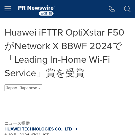
アクセシビリティ・ステートメント
Skip Navigation
Hamburger menu
Huawei iFTTR OptiXstar F50
がNetwork X BBWF 2024で
「Leading In-Home Wi-Fi
Service」賞を受賞
Japan - Japanese
ニュース提供
HUAWEI TECHNOLOGIES CO., LTD