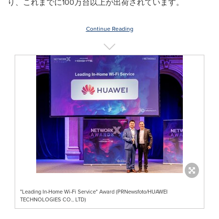
り、これまでに100万台以上が出荷されています。
Continue Reading
"Leading In-Home Wi-Fi Service" Award (PRNewsfoto/HUAWEI
TECHNOLOGIES CO., LTD)