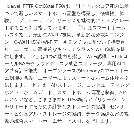
Huawei iFTTR OptiXstar F50は、「1+4+N」のコア能力に基
づいて新しいスマートホーム基盤を構築し、接続性、体
験、アプリケーション、サービスを継続的にアップグレー
ドすることを目指しています。。「1」はスマートホーム
ハブを指し、最新のWi-Fi 7技術、革新的な分散AIエンジ
ン、C-WAN 1.5光+Wi-Fiアーキテクチャに基づいて構築さ
れ、ユーザーに高品質なキャリアクラスのWi-Fi体験を提
供します。「4」は4つの能力を指し、Wi-Fi認識、FTTRロ
ーカルNAS+クラウドディスク統合ストレージ、専用AIコ
ア共有計算能力、オープンソースのHarmonyスマートホー
ム制御を含み、ユーザーによりスマートなホーム体験を提
供します。「N」は、AI+ストレージ、コンピューティング
ホスト、ホームガード、スマートホーム管理と制御、AIヘ
ルスケアなど、さまざまなFTTR+X統合アプリケーション
をサポートするための計算とストレージの協調、センサ
ー・ビジュアル・ストレージの協調、データ協調などの複
数の統合スマートホームサービス能力を指します。