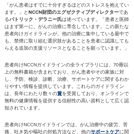
「がん患者はすでに十分すぎるほどのストレスを抱えてい
ます。」と
NCCN
財団のエグゼクティブディレクター
であ
る
パトリック・デラニー氏
は述べています。「患者と医師
はまず第一に、がんの治療に専念しています。この新たな
患者向けガイドラインが、他の治療に集中している最中で
も、禁煙に取り組む選択肢があることを患者に認識しても
らえる追加の支援リソースとなることを願っています。」
患者向けNCCNガイドラインの全ライブラリには、70冊以
上の無料書籍が含まれており、がん患者やその家族に対
し、予防、検診、診断、治療、サポートケアに関するわか
りやすい情報を提供しています。これらのガイドライン
は、長年にわたり数々の
賞
を受賞しており、オンラインで
無料の健康情報を提供する信頼性の高い資料として広く認
知されています。
患者向けNCCNガイドラインでは、がん治療中の疲労、苦
痛、吐き気や嘔吐の対処方法など、他の
サポートケア
に関