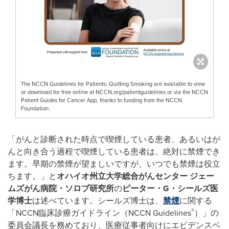
The NCCN Guidelines for Patients: Quitting Smoking are available to view
or download for free online at NCCN.org/patientguidelines or via the NCCN
Patient Guides for Cancer App, thanks to funding from the NCCN
Foundation.
「がんと診断された時点で喫煙している患者、あるいはが
んと向き合う過程で喫煙している患者は、絶対に禁煙でき
ます。早期の禁煙が望ましいですが、いつでも禁煙は役立
ちます。」と
オハイオ州立大学総合がんセンター
ジェー
ムズがん病院・ソロブ研究所
の
ピーター・
G
・シールズ医
学博士
は述べています。シールズ博士は、
禁煙
に関する
®
「NCCN臨床診療ガイドライン（NCCN Guidelines
）」の
委員会議長を務めており、医療従事者向けにエビデンスベ