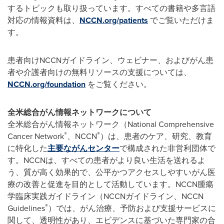
するトピックも取り扱っています。すべての書籍や多言語
対応の情報資料は、
NCCN.org/patients
でご覧いただけま
す。
患者向けNCCNガイドライン、ウェビナー、およびがん患
者や介護者向けの無料リソースの支援については、
NCCN.org/foundation
をご覧ください。
全米総合がん情報ネットワークについて
全米総合がん情報ネットワーク（National Comprehensive
®
®
Cancer Network
、NCCN
）は、患者のケア、研究、教育
に特化した
主要ながんセンター
で構成された非営利団体で
す。NCCNは、すべての患者がより良い生活を送れるよ
う、質が高く効果的で、公平かつアクセスしやすいがん医
療の改善と促進を目的として活動しています。NCCN腫瘍
学臨床実践ガイドライン（NCCNガイドライン、NCCN
®
Guidelines
）では、がん治療、予防および支援サービスに
関して、透明性があり、エビデンスに基づいた専門家の合