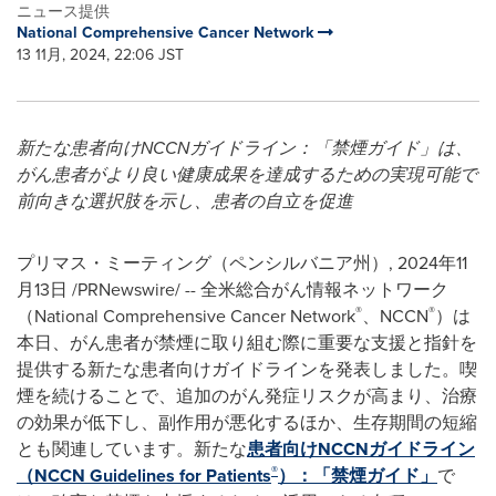
ニュース提供
National Comprehensive Cancer Network
13 11月, 2024, 22:06 JST
新たな患者向け
NCCN
ガイドライン：「禁煙ガイド」は、
がん患者がより良い健康成果を達成するための実現可能で
前向きな選択肢を示し、患者の自立を促進
プリマス・ミーティング（ペンシルバニア州）
,
2024年11
月13日
/PRNewswire/ -- 全米総合がん情報ネットワーク
®
®
（National Comprehensive Cancer Network
、NCCN
）は
本日、がん患者が禁煙に取り組む際に重要な支援と指針を
提供する新たな患者向けガイドラインを発表しました。喫
煙を続けることで、追加のがん発症リスクが高まり、治療
の効果が低下し、副作用が悪化するほか、生存期間の短縮
とも関連しています。新たな
患者向けNCCNガイドライン
®
（NCCN Guidelines for Patients
）：
「禁煙ガイド」
で