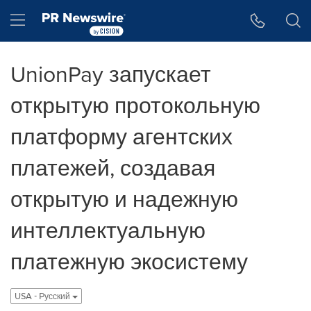
Accessibility Statement
Skip Navigation
Hamburger menu
UnionPay запускает
открытую протокольную
платформу агентских
платежей, создавая
открытую и надежную
интеллектуальную
платежную экосистему
USA - Pусский