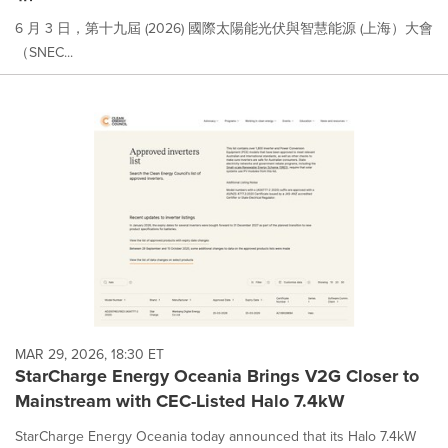
6 月 3 日，第十九屆 (2026) 國際太陽能光伏與智慧能源 (上海）大會
（SNEC...
MAR 29, 2026, 18:30 ET
StarCharge Energy Oceania Brings V2G Closer to
Mainstream with CEC-Listed Halo 7.4kW
StarCharge Energy Oceania today announced that its Halo 7.4kW