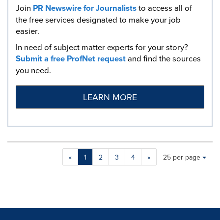
Join
PR Newswire for Journalists
to access all of
the free services designated to make your job
easier.
In need of subject matter experts for your story?
Submit a free ProfNet request
and find the sources
you need.
LEARN MORE
Making
Items per page:
«
1
2
3
4
»
25 per page
a
selection
with
these
dropdown
will