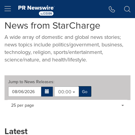
Accessibility Statement
Skip Navigation
Hamburger menu
News from StarCharge
A wide array of domestic and global news stories;
news topics include politics/government, business,
technology, religion, sports/entertainment,
science/nature, and health/lifestyle.
Jump to
News Releases
:
00:00
Go
Making
Items per page:
25 per page
a
selection
with
these
Latest
dropdown