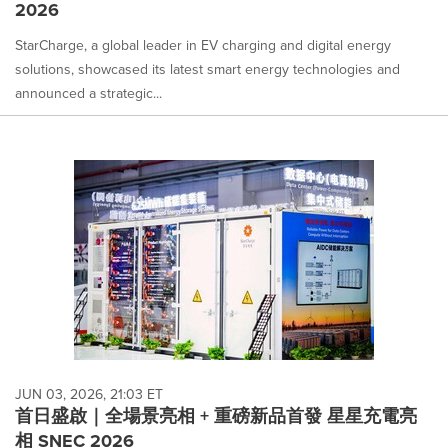
2026
StarCharge, a global leader in EV charging and digital energy
solutions, showcased its latest smart energy technologies and
announced a strategic...
JUN 03, 2026, 21:03 ET
首日盛啟｜全場景亮相 + 重磅新品首發 星星充電亮
相 SNEC 2026