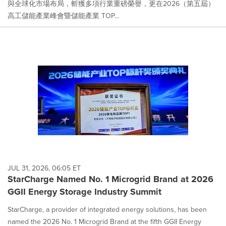
與全球化市場布局，斬獲多項行業重磅榮譽，更在2026（第五屆）
高工儲能產業峰會暨儲能產業 TOP...
JUL 31, 2026, 06:05 ET
StarCharge Named No. 1 Microgrid Brand at 2026
GGII Energy Storage Industry Summit
StarCharge, a provider of integrated energy solutions, has been
named the 2026 No. 1 Microgrid Brand at the fifth GGII Energy