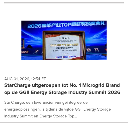
will
cause
content
on
this
page
to
change.
News
listings
will
update
as
each
AUG 01, 2026, 12:54 ET
option
StarCharge uitgeroepen tot No. 1 Microgrid Brand
is
op de GGII Energy Storage Industry Summit 2026
selected.
StarCharge, een leverancier van geïntegreerde
energieoplossingen, is tijdens de vijfde GGII Energy Storage
Industry Summit en Energy Storage Top...