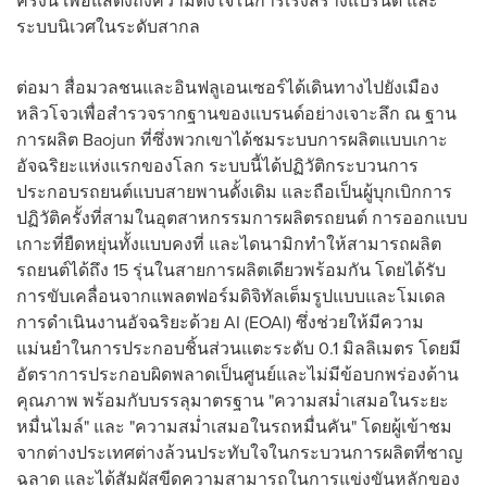
ครั้งนี้ เพื่อแสดงถึงความตั้งใจในการเร่งสร้างแบรนด์ และ
ระบบนิเวศในระดับสากล
ต่อมา สื่อมวลชนและอินฟลูเอนเซอร์ได้เดินทางไปยังเมือง
หลิวโจวเพื่อสำรวจรากฐานของแบรนด์อย่างเจาะลึก ณ ฐาน
การผลิต Baojun ที่ซึ่งพวกเขาได้ชมระบบการผลิตแบบเกาะ
อัจฉริยะแห่งแรกของโลก ระบบนี้ได้ปฏิวัติกระบวนการ
ประกอบรถยนต์แบบสายพานดั้งเดิม และถือเป็นผู้บุกเบิกการ
ปฏิวัติครั้งที่สามในอุตสาหกรรมการผลิตรถยนต์ การออกแบบ
เกาะที่ยืดหยุ่นทั้งแบบคงที่ และไดนามิกทำให้สามารถผลิต
รถยนต์ได้ถึง 15 รุ่นในสายการผลิตเดียวพร้อมกัน โดยได้รับ
การขับเคลื่อนจากแพลตฟอร์มดิจิทัลเต็มรูปแบบและโมเดล
การดำเนินงานอัจฉริยะด้วย AI (EOAI) ซึ่งช่วยให้มีความ
แม่นยำในการประกอบชิ้นส่วนแตะระดับ 0.1 มิลลิเมตร โดยมี
อัตราการประกอบผิดพลาดเป็นศูนย์และไม่มีข้อบกพร่องด้าน
คุณภาพ พร้อมกับบรรลุมาตรฐาน "ความสม่ำเสมอในระยะ
หมื่นไมล์" และ "ความสม่ำเสมอในรถหมื่นคัน" โดยผู้เข้าชม
จากต่างประเทศต่างล้วนประทับใจในกระบวนการผลิตที่ชาญ
ฉลาด และได้สัมผัสขีดความสามารถในการแข่งขันหลักของ