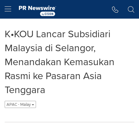
Accessibility Statement
Skip Navigation
Hamburger menu
K•KOU Lancar Subsidiari
Malaysia di Selangor,
Menandakan Kemasukan
Rasmi ke Pasaran Asia
Tenggara
APAC - Malay